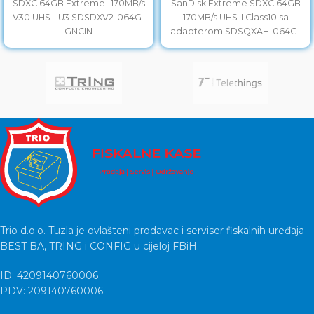
SDXC 64GB Extreme- 170MB/s
SanDisk Extreme SDXC 64GB
V30 UHS-I U3 SDSDXV2-064G-
170MB/s UHS-I Class10 sa
GNCIN
adapterom SDSQXAH-064G-
GN6AA
Trio d.o.o. Tuzla je ovlašteni prodavac i serviser fiskalnih uređaja
BEST BA, TRING i CONFIG u cijeloj FBiH.
ID: 4209140760006
PDV: 209140760006