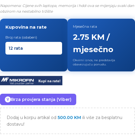
Napomena: Cijene svih laptopa, memorija i hdd-ova se mijenjaju svaki dan
obzirom na nestabilno tržište
Kupovina na rate
Mjesečna rata
2.75 KM /
Broj rata (odaberi)
mjesečno
Okvirni iznos, ne predstavlja
obavezujuću ponudu.
Brza provjera stanja (Viber)
V
Dodaj u korpu artikal od
500.00
KM
ili više za besplatnu
dostavu!