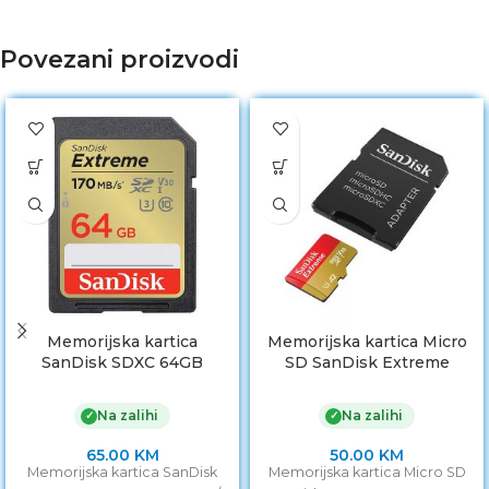
Povezani proizvodi
Memorijska kartica
Memorijska kartica Micro
SanDisk SDXC 64GB
SD SanDisk Extreme
Extreme- 170MB/s V30
SDXC 64GB 170MB/s UHS-
UHS-I U3 SDSDXV2-064G-
I Class10 sa adapterom
Na zalihi
Na zalihi
✓
✓
GNCIN
SDSQXAH-064G-GN6AA
65.00
KM
50.00
KM
Memorijska kartica SanDisk
Memorijska kartica Micro SD