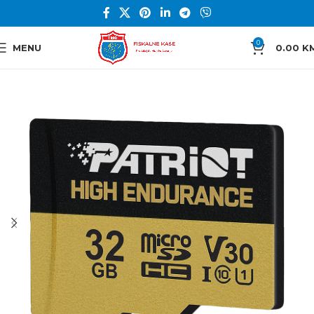
0
MENU
0.00
K