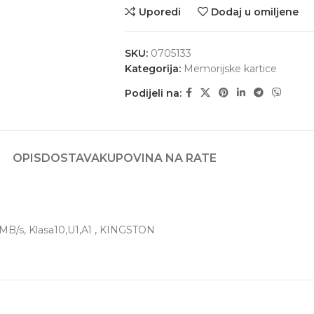
Uporedi
Dodaj u omiljene
SKU:
0705133
Kategorija:
Memorijske kartice
Podijeli na:
OPIS
DOSTAVA
KUPOVINA NA RATE
MB/s, Klasa10,U1,A1 , KINGSTON