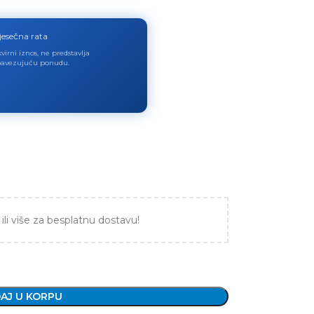
jesečna rata
virni iznos, ne predstavlja
avezujuću ponudu.
ili više za besplatnu dostavu!
AJ U KORPU