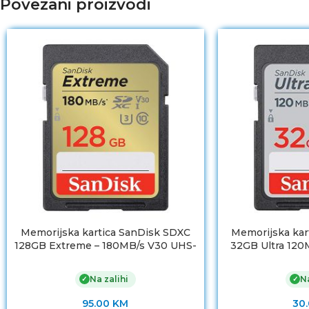
Povezani proizvodi
Memorijska kartica SanDisk SDXC
Memorijska kar
128GB Extreme – 180MB/s V30 UHS-
32GB Ultra 120
I SDSDXVA-128G-GNCIN
SDSDUN4
Na zalihi
Na
✓
✓
95.00
KM
30