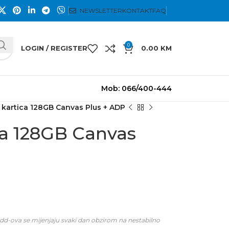
NEWSLETTER
KONTAKT
FAQ
0
LOGIN / REGISTER
0.00
KM
Mob: 066/400-444
 kartica 128GB Canvas Plus + ADP
ca 128GB Canvas
dd-ova se mijenjaju svaki dan obzirom na nestabilno