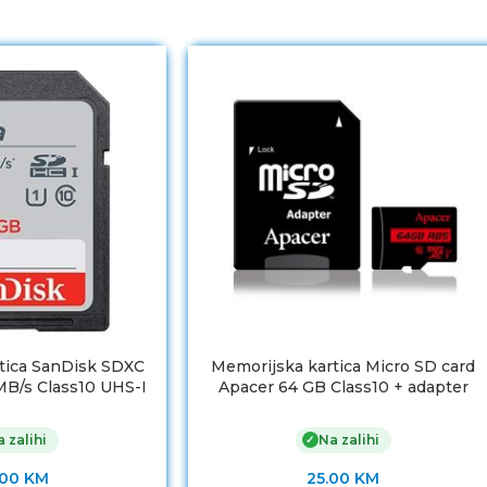
tica SanDisk SDXC
Memorijska kartica Micro SD card
MB/s Class10 UHS-I
Apacer 64 GB Class10 + adapter
-032G-GN6IN
AP64GMCSX10U5-R
 zalihi
Na zalihi
✓
.00
KM
25.00
KM