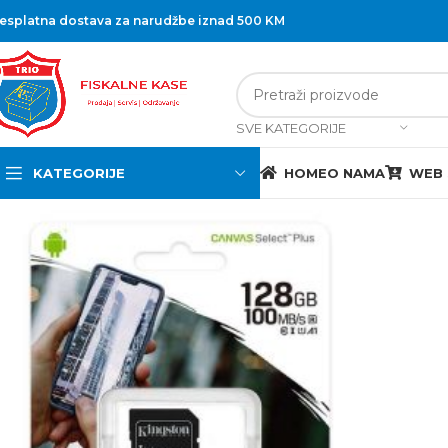
esplatna dostava za narudžbe iznad 500 KM
SVE KATEGORIJE
KATEGORIJE
HOME
O NAMA
WEB