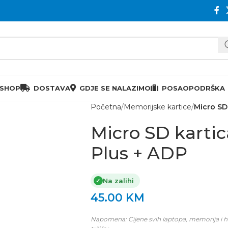
 SHOP
DOSTAVA
GDJE SE NALAZIMO
POSAO
PODRŠKA
Početna
Memorijske kartice
Micro SD
Micro SD karti
Plus + ADP
Na zalihi
✓
45.00
KM
Napomena: Cijene svih laptopa, memorija i h