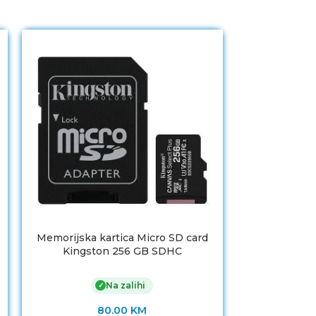
Memorijska kartica Micro SD card
Memorijsk
Kingston 256 GB SDHC
KINGSTON 
SDCS2/256GB Class10 Canvas Select
Hig
Plus SD adapter;100MBs Read,Class
microS
Na zalihi
✓
10 UHS-I
80.00
KM