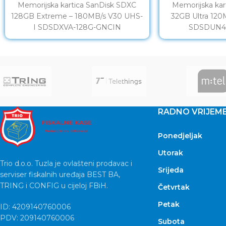
Memorijska kartica SanDisk SDXC
Memorijska kar
128GB Extreme – 180MB/s V30 UHS-
32GB Ultra 120
I SDSDXVA-128G-GNCIN
SDSDUN4
RADNO VRIJEM
Ponedjeljak
Utorak
Trio d.o.o. Tuzla je ovlašteni prodavac i
Srijeda
serviser fiskalnih uređaja BEST BA,
TRING i CONFIG u cijeloj FBiH.
Četvrtak
Petak
ID: 4209140760006
PDV: 209140760006
Subota