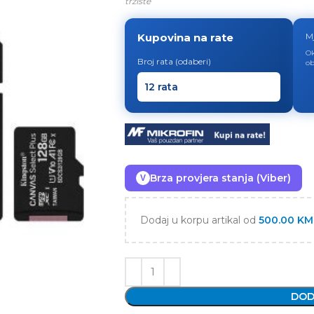
tržište
Kupovina na rate
M
Ok
Broj rata (odaberi)
ob
Brza provjera stanja (Viber)
V
Dodaj u korpu artikal od
500.00
KM
DOD