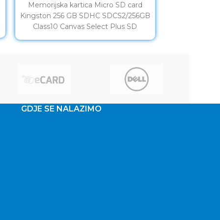
Memorijska kartica Micro SD card
Memorijsk
Kingston 256 GB SDHC SDCS2/256GB
KINGSTON SD
Class10 Canvas Select Plus SD
Endurance m
adapter;100MBs Read,Class 10 UHS-I
GDJE SE NALAZIMO