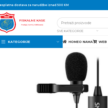
esplatna dostava za narudžbe iznad 500 KM
SVE KATEGORIJE
KATEGORIJE
HOME
O NAMA
WEB