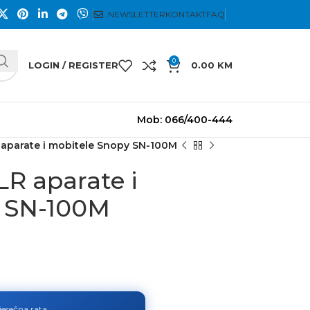
NEWSLETTER
KONTAKT
FAQ
0
LOGIN / REGISTER
0.00
KM
Mob: 066/400-444
 aparate i mobitele Snopy SN-100M
LR aparate i
y SN-100M
jesečna rata