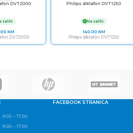
ktafon DVT2000
Philips diktafon DVT1250
 zalihi
Na zalihi
✓
.00
KM
140.00
KM
ktafon DVT2000
Philips diktafon DVT1250
E
FACEBOOK STRANICA
9:00 – 17:00
9:00 – 17:00