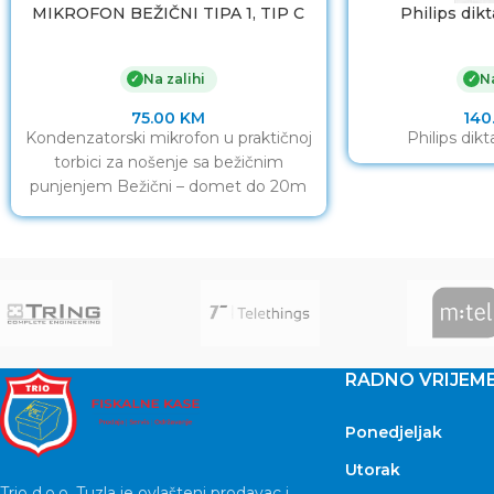
MIKROFON BEŽIČNI TIPA 1, TIP C
Philips di
Na zalihi
Na
✓
✓
75.00
KM
140
Kondenzatorski mikrofon u praktičnoj
Philips di
torbici za nošenje sa bežičnim
punjenjem Bežični – domet do 20m
Pouzdano rješenje za: događaje, live
RADNO VRIJEM
Ponedjeljak
Utorak
Trio d.o.o. Tuzla je ovlašteni prodavac i