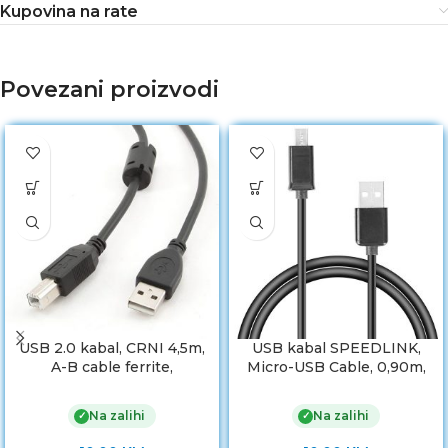
Kupovina na rate
Povezani proizvodi
USB 2.0 kabal, CRNI 4,5m,
USB kabal SPEEDLINK,
A-B cable ferrite,
Micro-USB Cable, 0,90m,
GEMBIRD CCF-USB2-
SL-170205-BK
AMBM-15
Na zalihi
Na zalihi
✓
✓