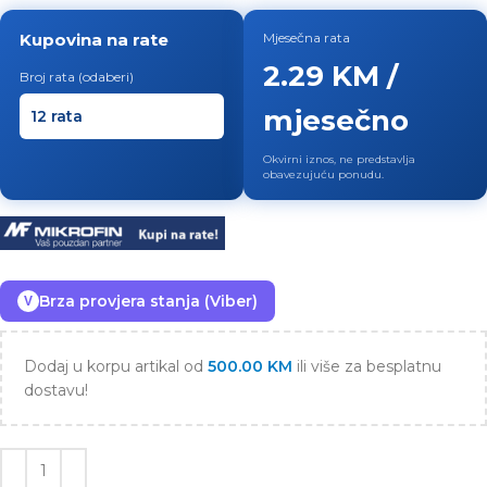
Kupovina na rate
Mjesečna rata
2.29 KM /
Broj rata (odaberi)
mjesečno
Okvirni iznos, ne predstavlja
obavezujuću ponudu.
Brza provjera stanja (Viber)
V
Dodaj u korpu artikal od
500.00
KM
ili više za besplatnu
dostavu!