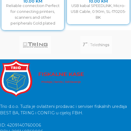
10.00
KM
10.00
KM
Reliable connection Perfect
USB kabal SPEEDLINK, Micro-
for connecting printers,
USB Cable, 0.90m, SL-170205-
scanners and other
BK
peripherals Gold plated
contacts
Trio d.o.o. Tuzla je ovlašteni prodavac i serviser fiskalnih uređaja
BEST BA, TRING i CONFIG u cijeloj FBiH.
ID: 4209140760006