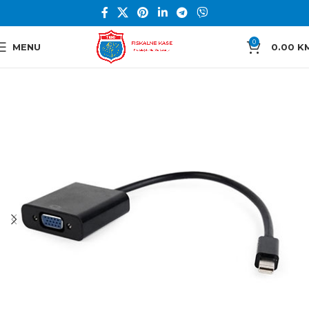
0
MENU
0.00
K