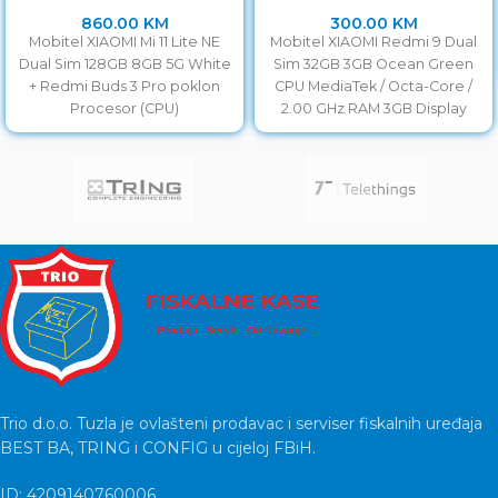
860.00
KM
300.00
KM
Mobitel XIAOMI Mi 11 Lite NE
Mobitel XIAOMI Redmi 9 Dual
Dual Sim 128GB 8GB 5G White
Sim 32GB 3GB Ocean Green
+ Redmi Buds 3 Pro poklon
CPU MediaTek / Octa-Core /
Procesor (CPU)
2.00 GHz RAM 3GB Display
Trio d.o.o. Tuzla je ovlašteni prodavac i serviser fiskalnih uređaja
BEST BA, TRING i CONFIG u cijeloj FBiH.
ID: 4209140760006