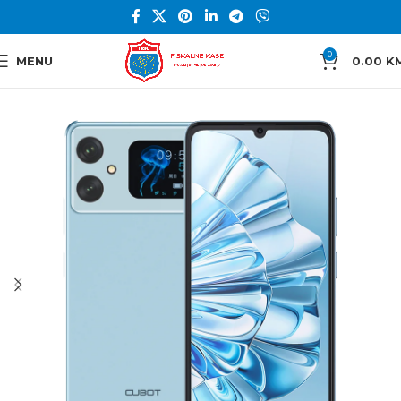
0
MENU
0.00
K