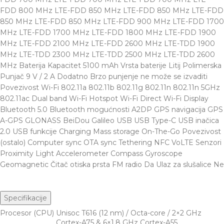
FDD 800 MHz LTE-FDD 850 MHz LTE-FDD 850 MHz LTE-FDD
850 MHz LTE-FDD 850 MHz LTE-FDD 900 MHz LTE-FDD 1700
MHz LTE-FDD 1700 MHz LTE-FDD 1800 MHz LTE-FDD 1900
MHz LTE-FDD 2100 MHz LTE-FDD 2600 MHz LTE-TDD 1900
MHz LTE-TDD 2300 MHz LTE-TDD 2500 MHz LTE-TDD 2600
MHz Baterija Kapacitet 5100 mAh Vrsta baterije Litij Polimerska
Punjač 9 V / 2 A Dodatno Brzo punjenje ne može se izvaditi
Povezivost Wi-Fi 802.11a 802.11b 802.11g 802.11n 802.11n 5GHz
802.11ac Dual band Wi-Fi Hotspot Wi-Fi Direct Wi-Fi Display
Bluetooth 5.0 Bluetooth mogućnosti A2DP GPS navigacija GPS
A-GPS GLONASS BeiDou Galileo USB USB Type-C USB inačica
2.0 USB funkcije Charging Mass storage On-The-Go Povezivost
(ostalo) Computer sync OTA sync Tethering NFC VoLTE Senzori
Proximity Light Accelerometer Compass Gyroscope
Geomagnetic Čitač otiska prsta FM radio Da Ulaz za slušalice Ne
Specifikacije
Procesor (CPU)
Unisoc T616 (12 nm) / Octa-core / 2×2 GHz
Cortex-A75 & 6×1.8 GHz Cortex-A55