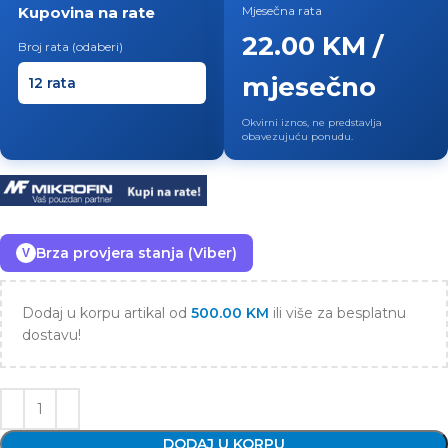
Kupovina na rate
Mjesečna rata
22.00 KM /
Broj rata (odaberi)
mjesečno
Okvirni iznos, ne predstavlja
obavezujuću ponudu.
Brza provjera stanja (Viber)
V
Dodaj u korpu artikal od
500.00
KM
ili više za besplatnu
dostavu!
DODAJ U KORPU