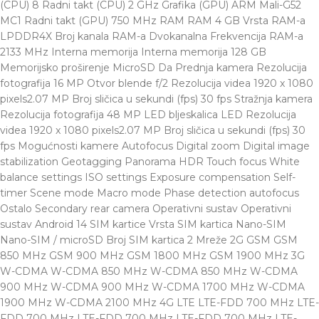
(CPU) 8 Radni takt (CPU) 2 GHz Grafika (GPU) ARM Mali-G52
MC1 Radni takt (GPU) 750 MHz RAM RAM 4 GB Vrsta RAM-a
LPDDR4X Broj kanala RAM-a Dvokanalna Frekvencija RAM-a
2133 MHz Interna memorija Interna memorija 128 GB
Memorijsko proširenje MicroSD Da Prednja kamera Rezolucija
fotografija 16 MP Otvor blende f/2 Rezolucija videa 1920 x 1080
pixels2.07 MP Broj sličica u sekundi (fps) 30 fps Stražnja kamera
Rezolucija fotografija 48 MP LED bljeskalica LED Rezolucija
videa 1920 x 1080 pixels2.07 MP Broj sličica u sekundi (fps) 30
fps Mogućnosti kamere Autofocus Digital zoom Digital image
stabilization Geotagging Panorama HDR Touch focus White
balance settings ISO settings Exposure compensation Self-
timer Scene mode Macro mode Phase detection autofocus
Ostalo Secondary rear camera Operativni sustav Operativni
sustav Android 14 SIM kartice Vrsta SIM kartica Nano-SIM
Nano-SIM / microSD Broj SIM kartica 2 Mreže 2G GSM GSM
850 MHz GSM 900 MHz GSM 1800 MHz GSM 1900 MHz 3G
W-CDMA W-CDMA 850 MHz W-CDMA 850 MHz W-CDMA
900 MHz W-CDMA 900 MHz W-CDMA 1700 MHz W-CDMA
1900 MHz W-CDMA 2100 MHz 4G LTE LTE-FDD 700 MHz LTE-
FDD 700 MHz LTE-FDD 700 MHz LTE-FDD 700 MHz LTE-