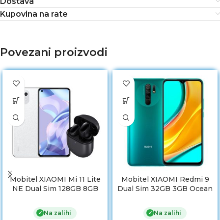
Dostava
Kupovina na rate
Povezani proizvodi
Mobitel XIAOMI Mi 11 Lite
Mobitel XIAOMI Redmi 9
NE Dual Sim 128GB 8GB
Dual Sim 32GB 3GB Ocean
5G White + Redmi Buds 3
Green
Pro poklon
Na zalihi
Na zalihi
✓
✓