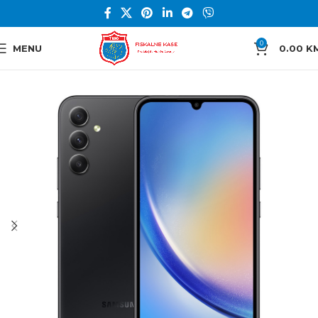
0
MENU
0.00
K