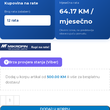
Kupovina na rate
Mjesečna rata
64.17 KM /
Broj rata (odaberi)
mjesečno
Okvirni iznos, ne predstavlja
obavezujuću ponudu.
Brza provjera stanja (Viber)
V
Dodaj u korpu artikal od
500.00
KM
ili više za besplatnu
dostavu!
DODAJ U KORPU