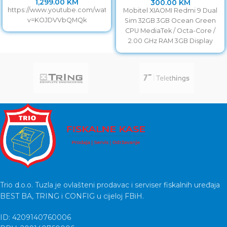
1,299.00
KM
300.00
KM
https://www.youtube.com/watch?
Mobitel XIAOMI Redmi 9 Dual
v=KOJDVVbQMQk
Sim 32GB 3GB Ocean Green
CPU MediaTek / Octa-Core /
2.00 GHz RAM 3GB Display
Trio d.o.o. Tuzla je ovlašteni prodavac i serviser fiskalnih uređaja
BEST BA, TRING i CONFIG u cijeloj FBiH.
ID: 4209140760006