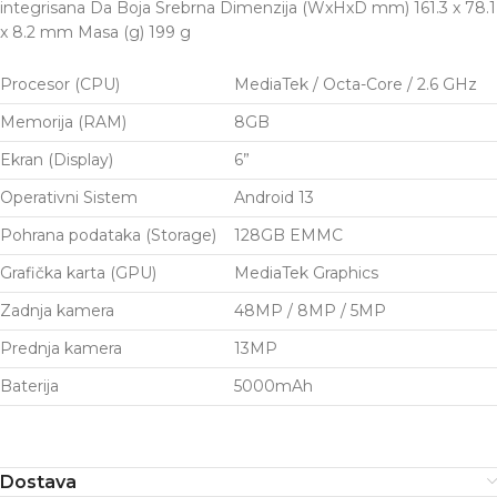
integrisana Da Boja Srebrna Dimenzija (WxHxD mm) 161.3 x 78.1
x 8.2 mm Masa (g) 199 g
Procesor (CPU)
MediaTek / Octa-Core / 2.6 GHz
Memorija (RAM)
8GB
Ekran (Display)
6”
Operativni Sistem
Android 13
Pohrana podataka (Storage)
128GB EMMC
Grafička karta (GPU)
MediaTek Graphics
Zadnja kamera
48MP / 8MP / 5MP
Prednja kamera
13MP
Baterija
5000mAh
Dostava