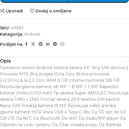
Uporedi
Dodaj u omiljene
SKU:
49983
Kategorija:
Mobiteli
Podijeli na:
Opis
Operativni sistem Android Veličina ekrana 6.6” Broj SIM slotova 2
Procesor MTK Broj jezgara Octa Core Brzina procesora
2×2.2GHz & 6×2.0 GHz RAM 8 GB Interna memorija 128 GB
Rezolucija glavne kamere 48 MP + 8 MP + 5 MP Kapacitet
baterije (mAh) 5.000 mAh Tip ekrana Super AMOLED Rezolucija
ekrana 1080 x 2340 Format ekrana 20:9 Veličina SIM kartice
Nano SIM Prednja kamera 13 MP Rezolucija video snimka
glavne kamere HDR Vrsta USB-a Type-C Blic Da SD slot do 512
GB LTE Da NFC Da Bluetooth Da WiFi Da Radio/MP player Da
Otporan na vodu i prašinu Da Čitač otisaka prstiju Da Baterija