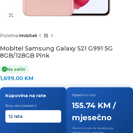
Click to enlarge
Početna
Mobiteli
Mobitel Samsung Galaxy S21 G991 5G
8GB/128GB Pink
Na zalihi
✓
1,699.00
KM
Kupovina na rate
Mjesečna rata
155.74 KM /
Broj rata (odaberi)
mjesečno
Okvirni iznos, ne predstavlja
obavezujuću ponudu.