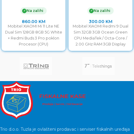
5G White + Redmi Buds 3
Green
Pro poklon
Na zalihi
Na zalihi
✓
✓
860.00
KM
300.00
KM
Mobitel XIAOMI Mi 11 Lite NE
Mobitel XIAOMI Redmi 9 Dual
Dual Sim 128GB 8GB 5G White
Sim 32GB 3GB Ocean Green
+ Redmi Buds 3 Pro poklon
CPU MediaTek / Octa-Core /
Procesor (CPU)
2.00 GHz RAM 3GB Display
Trio d.o.o. Tuzla je ovlašteni prodavac i serviser fiskalnih uređaja