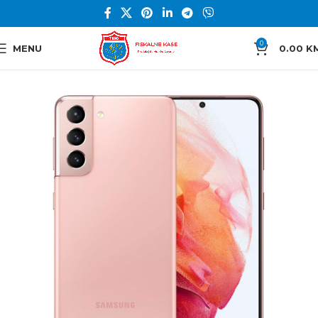
0
MENU
0.00
K