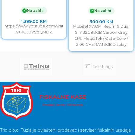
Carbon Grey
Na zalihi
✓
Na zalihi
✓
1,399.00
KM
300.00
KM
https://www.youtube.com/watch?
Mobitel XIAOMI Redmi 9 Dual
v=KOJDVVbQMQk
Sim 32GB 3GB Carbon Grey
CPU MediaTek / Octa-Core /
2.00 GHz RAM 3GB Display
Trio d.o.o. Tuzla je ovlašteni prodavac i serviser fiskalnih uređaja