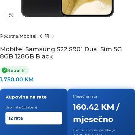
Click to enlarge
Početna
Mobiteli
Mobitel Samsung S22 S901 Dual Sim 5G
8GB 128GB Black
Na zalihi
✓
1,750.00
KM
Kupovina na rate
Mjesečna rata
160.42 KM /
Broj rata (odaberi)
mjesečno
Okvirni iznos, ne predstavlja
obavezujuću ponudu.