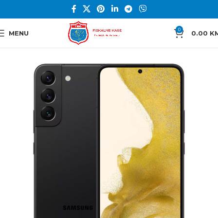
0
MENU
0.00
K