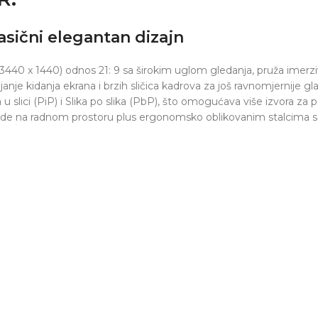
asični elegantan dizajn
0 x 1440) odnos 21: 9 sa širokim uglom gledanja, pruža imerziv
e kidanja ekrana i brzih sličica kadrova za još ravnomjernije gl
u slici (PiP) i Slika po slika (PbP), što omogućava više izvora za
de na radnom prostoru plus ergonomsko oblikovanim stalcima 