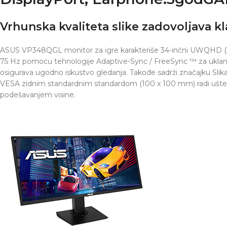
Vrhunska kvaliteta slike zadovoljava kl
ASUS VP348QGL monitor za igre karakteriše 34-inčni UWQHD (344
75 Hz pomoću tehnologije Adaptive-Sync / FreeSync ™ za uklanjanj
osigurava ugodno iskustvo gledanja. Takođe sadrži značajku Slika 
VESA zidnim standardnim standardom (100 x 100 mm) radi ušte
podešavanjem visine.