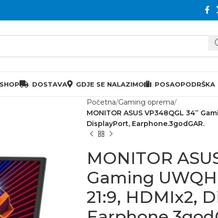
 SHOP
DOSTAVA
GDJE SE NALAZIMO
POSAO
PODRŠKA
Početna
Gaming oprema
MONITOR ASUS VP348QGL 34” Gamin
DisplayPort, Earphone.3godGAR.
MONITOR ASUS
Gaming UWQHD
21:9, HDMIx2, D
Earphone.3god