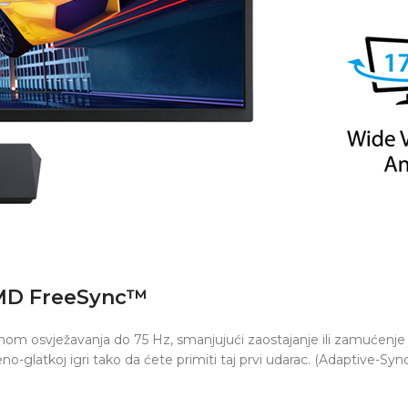
 AMD FreeSync™
zinom osvježavanja do 75 Hz, smanjujući zaostajanje ili zamuć
o-glatkoj igri tako da ćete primiti taj prvi udarac. (Adaptive-Sy