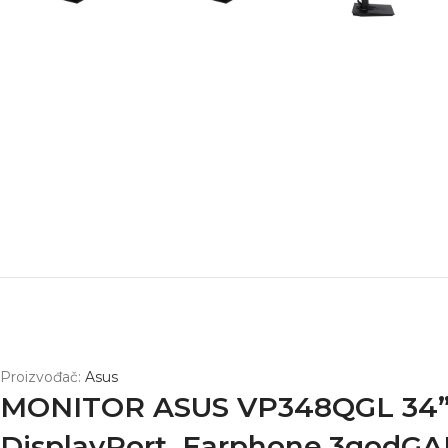
Proizvođač:
Asus
MONITOR ASUS VP348QGL 34” 
DisplayPort, Earphone.3godGA