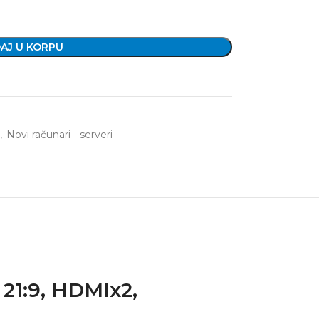
AJ U KORPU
,
Novi računari - serveri
1:9, HDMIx2,