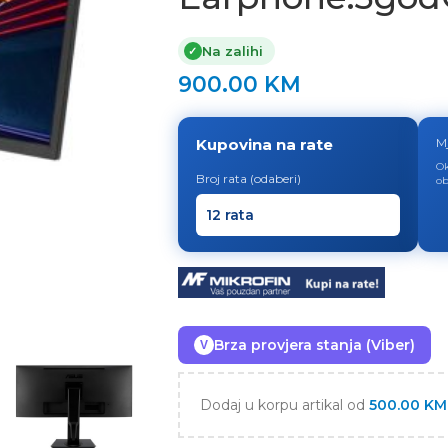
Na zalihi
✓
900.00
KM
Kupovina na rate
M
Ok
Broj rata (odaberi)
ob
Brza provjera stanja (Viber)
V
Dodaj u korpu artikal od
500.00
KM