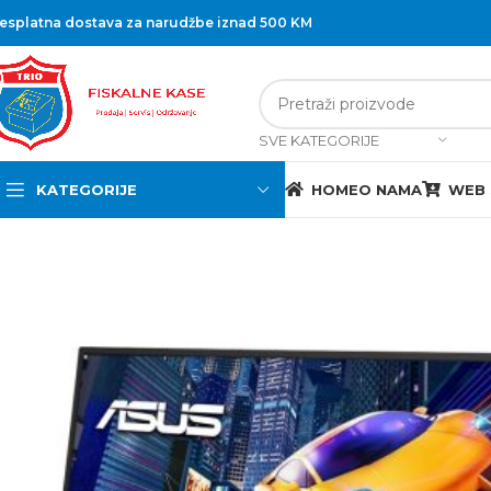
esplatna dostava za narudžbe iznad 500 KM
SVE KATEGORIJE
KATEGORIJE
HOME
O NAMA
WEB