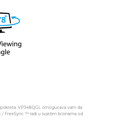
enje pokreta. VP348QGL omogućava vam da
nc / FreeSync ™ radi u svježim brzinama od