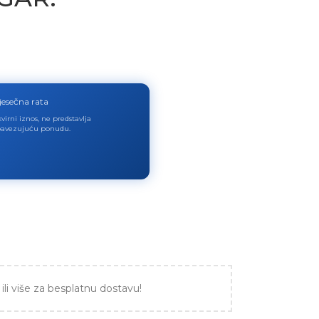
jesečna rata
virni iznos, ne predstavlja
avezujuću ponudu.
ili više za besplatnu dostavu!