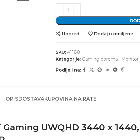
DOD
Uporedi
Dodaj u omiljene
SKU:
41180
Kategorije:
Gaming oprema
,
Monitori
Podijeli na:
OPIS
DOSTAVA
KUPOVINA NA RATE
Gaming UWQHD 3440 x 1440, 2
R.