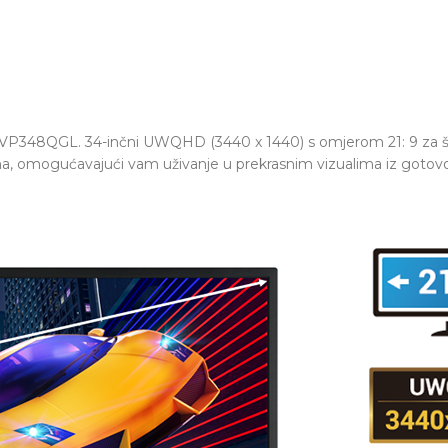
VP348QGL. 34-inčni UWQHD (3440 x 1440) s omjerom 21: 9 za ši
ma, omogućavajući vam uživanje u prekrasnim vizualima iz gotovo 