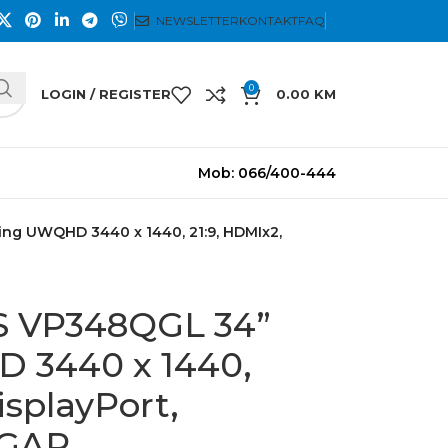
NEWSLETTER
KONTAKT
FAQ
0
LOGIN / REGISTER
0.00
KM
Mob: 066/400-444
g UWQHD 3440 x 1440, 21:9, HDMIx2,
 VP348QGL 34”
 3440 x 1440,
isplayPort,
GAR.