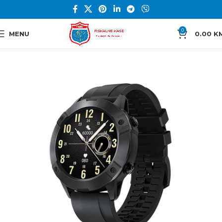
0
MENU
0.00
K