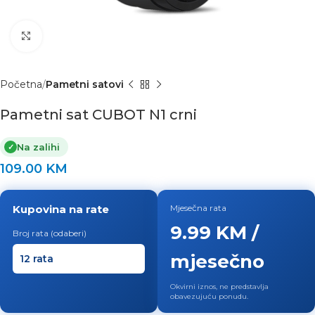
Click to enlarge
Početna
Pametni satovi
Pametni sat CUBOT N1 crni
Na zalihi
✓
109.00
KM
Kupovina na rate
Mjesečna rata
9.99 KM /
Broj rata (odaberi)
mjesečno
Okvirni iznos, ne predstavlja
obavezujuću ponudu.