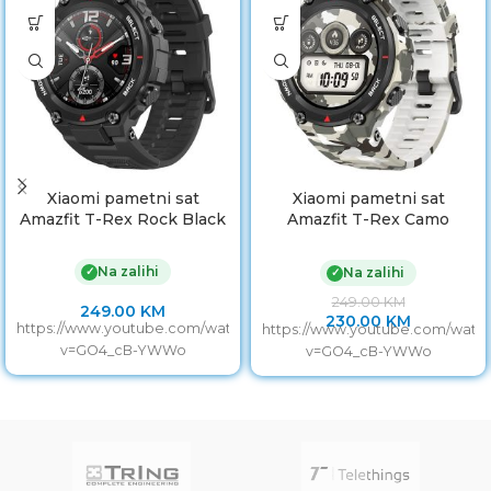
Xiaomi pametni sat
Xiaomi pametni sat
Amazfit T-Rex Rock Black
Amazfit T-Rex Camo
Green
Na zalihi
✓
Na zalihi
✓
249.00
KM
249.00
KM
230.00
KM
https://www.youtube.com/watch?
https://www.youtube.com/watc
v=GO4_cB-YWWo
v=GO4_cB-YWWo