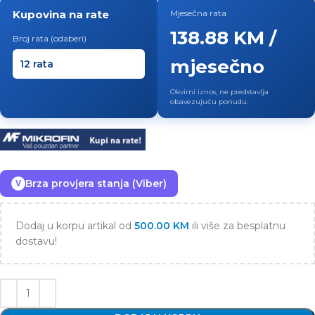
Kupovina na rate
Mjesečna rata
138.88 KM /
Broj rata (odaberi)
mjesečno
Okvirni iznos, ne predstavlja
obavezujuću ponudu.
Brza provjera stanja (Viber)
V
Dodaj u korpu artikal od
500.00
KM
ili više za besplatnu
dostavu!