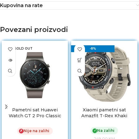
Kupovina na rate
Povezani proizvodi
SOLD OUT
-8%
Pametni sat Huawei
Xiaomi pametni sat
Watch GT 2 Pro Classic
Amazfit T-Rex Khaki
46mm Leather Grey
Na zalihi
✓
Nije na zalihi
✗
249.00
KM