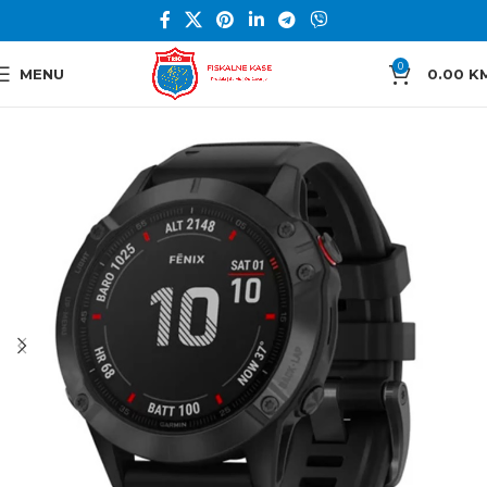
0
MENU
0.00
K