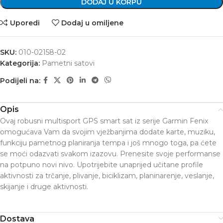
DODAJ U KORPU
Uporedi
Dodaj u omiljene
SKU:
010-02158-02
Kategorija:
Pametni satovi
Podijeli na:
Opis
Ovaj robusni multisport GPS smart sat iz serije Garmin Fenix
omogućava Vam da svojim vježbanjima dodate karte, muziku,
funkciju pametnog planiranja tempa i još mnogo toga, pa ćete
se moći odazvati svakom izazovu. Prenesite svoje performanse
na potpuno novi nivo. Upotrijebite unaprijed učitane profile
aktivnosti za trčanje, plivanje, biciklizam, planinarenje, veslanje,
skijanje i druge aktivnosti.
Dostava