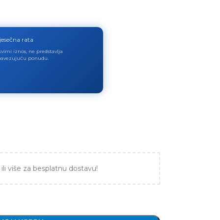
jesečna rata
virni iznos, ne predstavlja
avezujuću ponudu.
ili više za besplatnu dostavu!