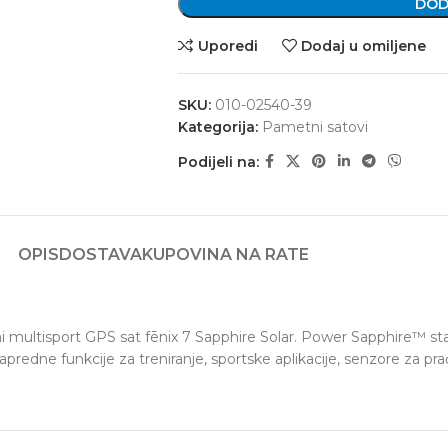
DOD
Uporedi
Dodaj u omiljene
SKU:
010-02540-39
Kategorija:
Pametni satovi
Podijeli na:
OPIS
DOSTAVA
KUPOVINA NA RATE
sni multisport GPS sat fēnix 7 Sapphire Solar. Power Sapphire™ s
redne funkcije za treniranje, sportske aplikacije, senzore za prać