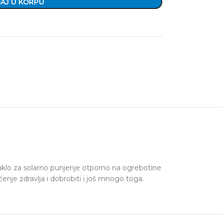
AJ U KORPU
taklo za solarno punjenje otporno na ogrebotine
enje zdravlja i dobrobiti i još mnogo toga.