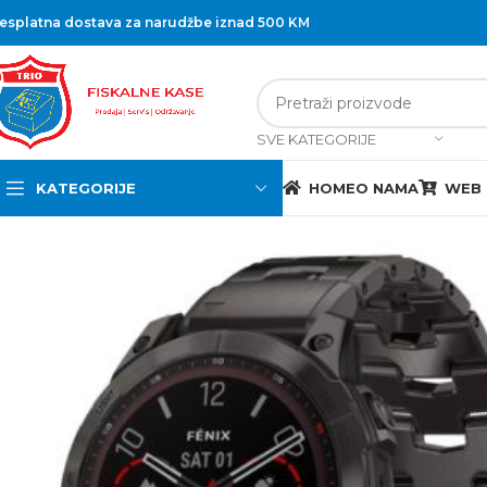
esplatna dostava za narudžbe iznad 500 KM
SVE KATEGORIJE
KATEGORIJE
HOME
O NAMA
WEB