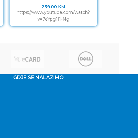
239.00
KM
https://www.youtube.com/watch?
https://www
v=7eYpg1I1-Ng
v=
GDJE SE NALAZIMO