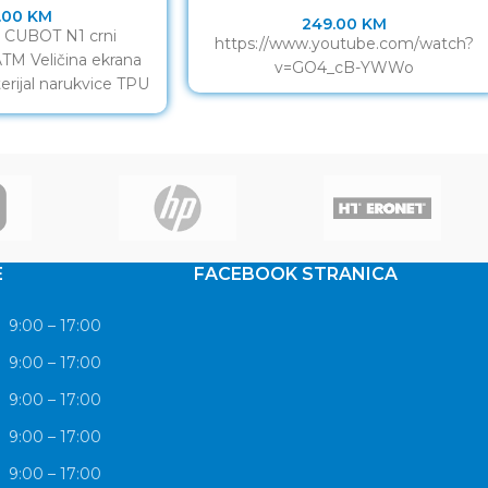
.00
KM
249.00
KM
 CUBOT N1 crni
https://www.youtube.com/watch?
TM Veličina ekrana
v=GO4_cB-YWWo
erijal narukvice TPU
 Bluetooth 5.0
leration +
E
FACEBOOK STRANICA
9:00 – 17:00
9:00 – 17:00
9:00 – 17:00
9:00 – 17:00
9:00 – 17:00