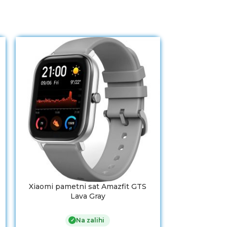
-16%
Xiaomi pametni sat Amazfit GTS
Xiaomi pame
Lava Gray
Na zalihi
✓