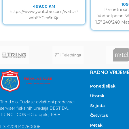
109
499.00
KM
Pametni sat
https://www.youtube.com/watch?
Vodootporan 5A
v=hEYCex5nXjc
1.3” 240*240 Mat
Buckle TPU
(acce
RADNO VRIJEM
Ponedjeljak
Utorak
Trio d.o.o. Tuzla je ovlašteni prodavac i
Srijeda
serviser fiskalnih uređaja BEST BA,
TRING i CONFIG u cijeloj FBiH.
Četvrtak
Petak
ID: 4209140760006