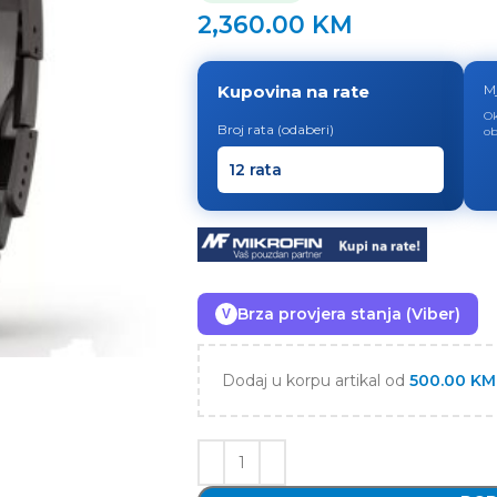
2,360.00
KM
Kupovina na rate
M
Ok
Broj rata (odaberi)
ob
Brza provjera stanja (Viber)
V
Dodaj u korpu artikal od
500.00
KM