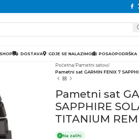
 SHOP
DOSTAVA
GDJE SE NALAZIMO
POSAO
PODRŠKA
Početna
Pametni satovi
Pametni sat GARMIN FENIX 7 SAPP
Pametni sat G
SAPPHIRE SOL
TITANIUM RE
Na zalihi
✓