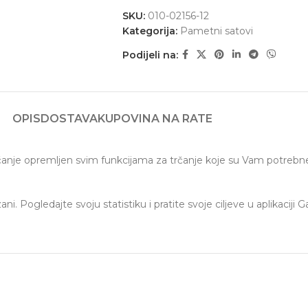
SKU:
010-02156-12
Kategorija:
Pametni satovi
Podijeli na:
OPIS
DOSTAVA
KUPOVINA NA RATE
anje opremljen svim funkcijama za trčanje koje su Vam potrebne, 
ni. Pogledajte svoju statistiku i pratite svoje ciljeve u aplikacij