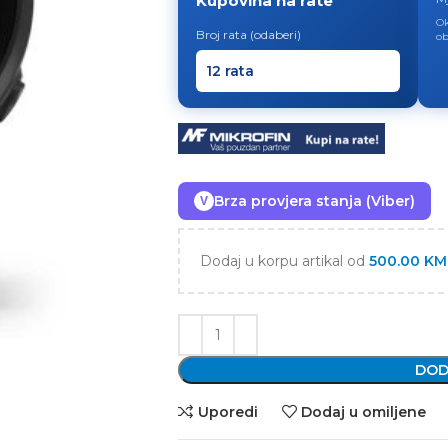
Kupovina na rate
Ok
Broj rata (odaberi)
ob
Brza provjera stanja (Viber)
V
Dodaj u korpu artikal od
500.00
KM
DOD
Uporedi
Dodaj u omiljene