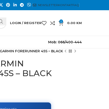
NEWSLETTER
KONTAKT
FAQ
0
LOGIN / REGISTER
0.00
KM
Mob: 066/400-444
t GARMIN FORERUNNER 45S – BLACK
ARMIN
5S – BLACK
jesečna rata