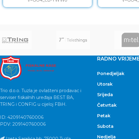
RADNO VRIJEM
Ponedjeljak
Utorak
Trio d.o.o. Tuzla je ovlašteni prodavac i
Srijeda
serviser fiskalnih uređaja BEST BA,
TRING i CONFIG u cijeloj FBiH.
Četvrtak
Petak
ID: 4209140760006
PDV: 209140760006
Subota
Nedjelja
Izeta Sarajlića bb, 75000 Tuzla