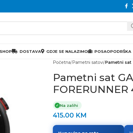
 SHOP
DOSTAVA
GDJE SE NALAZIMO
POSAO
PODRŠKA
Početna
Pametni satovi
Pametni sa
Pametni sat G
FORERUNNER 4
Na zalihi
✓
415.00
KM
M