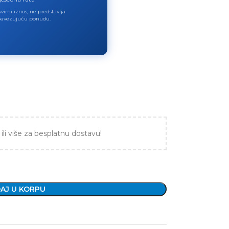
virni iznos, ne predstavlja
avezujuću ponudu.
ili više za besplatnu dostavu!
AJ U KORPU