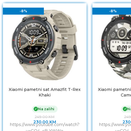
-8%
-8%
Xiaomi pametni sat Amazfit T-Rex
Xiaomi pametni
Khaki
Cam
Na zalihi
Na
✓
✓
249.00
KM
24
230.00
KM
230
https://www.youtube.com/watch?
https://www.y
v=GO4_cB-YWWo
v=GO4