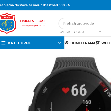
esplatna dostava za narudžbe iznad 500 KM
SVE KATEGORIJE
KATEGORIJE
HOME
O NAMA
WEB