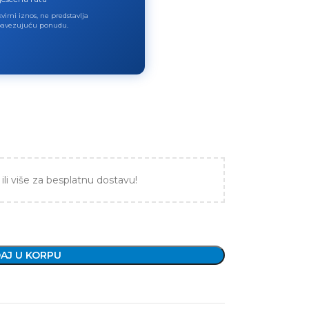
virni iznos, ne predstavlja
avezujuću ponudu.
ili više za besplatnu dostavu!
AJ U KORPU