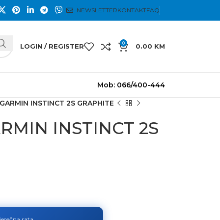
NEWSLETTER
KONTAKT
FAQ
0
LOGIN / REGISTER
0.00
KM
Mob: 066/400-444
 GARMIN INSTINCT 2S GRAPHITE
ARMIN INSTINCT 2S
jesečna rata