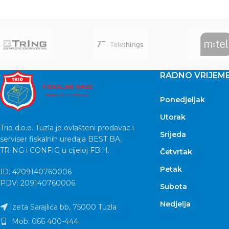
RADNO VRIJEM
Ponedjeljak
Utorak
Trio d.o.o. Tuzla je ovlašteni prodavac i
Srijeda
serviser fiskalnih uređaja BEST BA,
TRING i CONFIG u cijeloj FBiH.
Četvrtak
Petak
ID: 4209140760006
PDV: 209140760006
Subota
Nedjelja
Izeta Sarajlića bb, 75000 Tuzla
Mob: 066 400-444