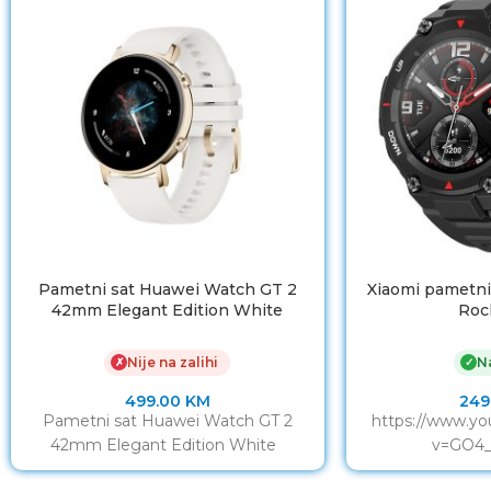
Pametni sat Huawei Watch GT 2
Xiaomi pametni
42mm Elegant Edition White
Roc
Nije na zalihi
Na
✗
✓
499.00
KM
249
Pametni sat Huawei Watch GT 2
https://www.y
42mm Elegant Edition White
v=GO4