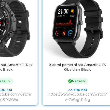
 sat Amazfit T-Rex
Xiaomi pametni sat Amazfit GTS
k Black
Obsidian Black
 zalihi
Na zalihi
✓
.00
KM
239.00
KM
outube.com/watch?
https://www.youtube.com/watch?
_cB-YWWo
v=7eYpg1I1-Ng