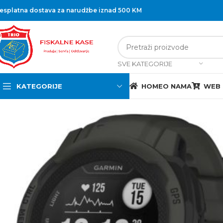
esplatna dostava za narudžbe iznad 500 KM
SVE KATEGORIJE
KATEGORIJE
HOME
O NAMA
WEB