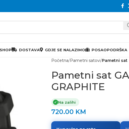
 SHOP
DOSTAVA
GDJE SE NALAZIMO
POSAO
PODRŠKA
Početna
Pametni satovi
Pametni sat
Pametni sat G
GRAPHITE
Na zalihi
✓
720.00
KM
M