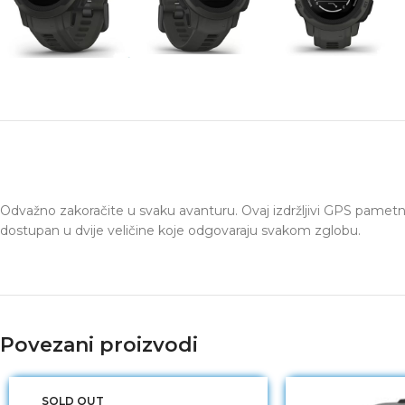
Odvažno zakoračite u svaku avanturu. Ovaj izdržljivi GPS pametni 
dostupan u dvije veličine koje odgovaraju svakom zglobu.
Povezani proizvodi
SOLD OUT