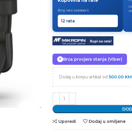
Kupovina na rate
Ok
Broj rata (odaberi)
ob
Brza provjera stanja (Viber)
V
Dodaj u korpu artikal od
500.00
KM
DOD
Uporedi
Dodaj u omiljene