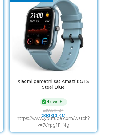
Xiaomi pametni sat Amazfit GTS
Xiaomi pame
Steel Blue
Na zalihi
✓
239.00
KM
200.00
KM
https://www.youtube.com/watch?
https://www
v=7eYpg1I1-Ng
v=