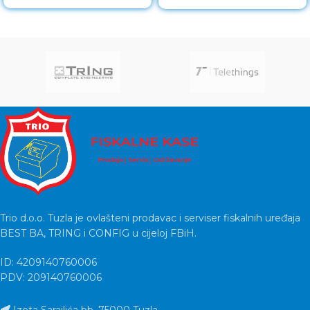
Trio d.o.o. Tuzla je ovlašteni prodavac i serviser fiskalnih uređaja
BEST BA, TRING i CONFIG u cijeloj FBiH.
ID: 4209140760006
PDV: 209140760006
Izeta Sarajlića bb, 75000 Tuzla