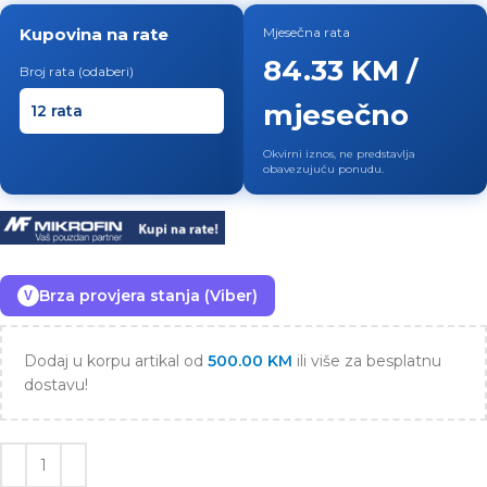
Kupovina na rate
Mjesečna rata
84.33 KM /
Broj rata (odaberi)
mjesečno
Okvirni iznos, ne predstavlja
obavezujuću ponudu.
Brza provjera stanja (Viber)
V
Dodaj u korpu artikal od
500.00
KM
ili više za besplatnu
dostavu!