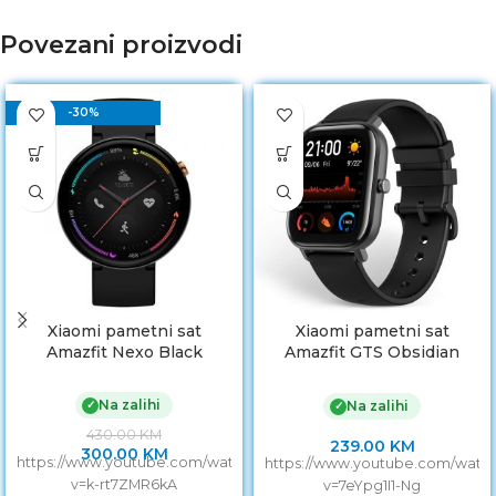
Povezani proizvodi
-30%
Xiaomi pametni sat
Xiaomi pametni sat
Amazfit Nexo Black
Amazfit GTS Obsidian
Black
Na zalihi
✓
Na zalihi
✓
430.00
KM
239.00
KM
300.00
KM
https://www.youtube.com/watch?
https://www.youtube.com/watc
v=k-rt7ZMR6kA
v=7eYpg1I1-Ng