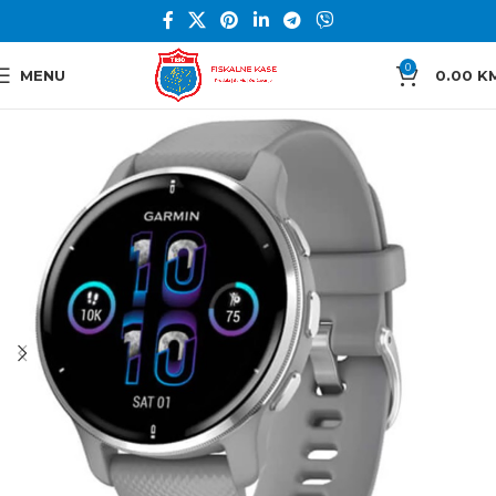
0
MENU
0.00
K