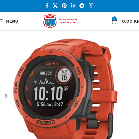
0
MENU
0.00
K