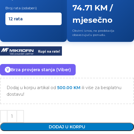
74.71 KM /
Broj rata (odaberi)
mjesečno
Okvirni iznos, ne predstavlja
obavezujuću ponudu.
Brza provjera stanja (Viber)
V
Dodaj u korpu artikal od
500.00
KM
ili više za besplatnu
dostavu!
DODAJ U KORPU