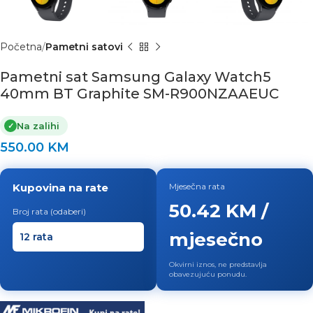
Početna
Pametni satovi
Pametni sat Samsung Galaxy Watch5
40mm BT Graphite SM-R900NZAAEUC
Na zalihi
✓
550.00
KM
Kupovina na rate
Mjesečna rata
50.42 KM /
Broj rata (odaberi)
mjesečno
Okvirni iznos, ne predstavlja
obavezujuću ponudu.