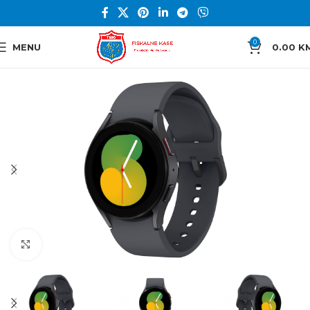
0
MENU
0.00
K
Click to enlarge