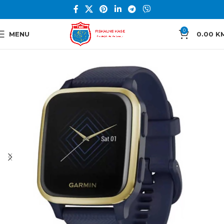
0
MENU
0.00
K