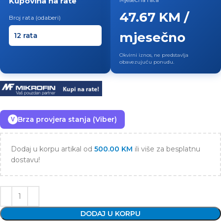
Kupovina na rate
47.67 KM /
Broj rata (odaberi)
mjesečno
Okvirni iznos, ne predstavlja
obavezujuću ponudu.
Brza provjera stanja (Viber)
V
Dodaj u korpu artikal od
500.00
KM
ili više za besplatnu
dostavu!
DODAJ U KORPU