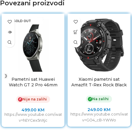
Povezani proizvodi
SOLD OUT
Pametni sat Huawei
Xiaomi pametni sat
Watch GT 2 Pro 46mm
Amazfit T-Rex Rock Black
Night Black
Na zalihi
✓
Nije na zalihi
✗
249.00
KM
499.00
KM
https://www.youtube.com/watc
https://www.youtube.com/watch?
v=GO4_cB-YWWo
v=hEYCex5nXjc