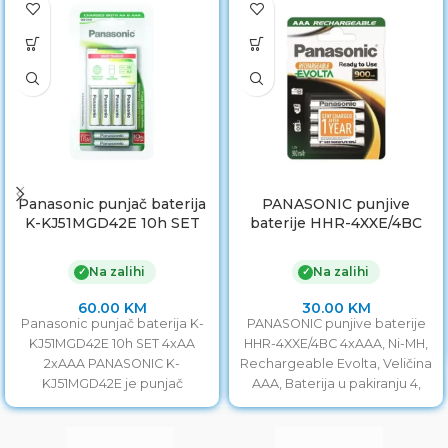
Panasonic punjač baterija
PANASONIC punjive
K-KJ51MGD42E 10h SET
baterije HHR-4XXE/4BC
4xAA 2xAAA
4xAAA
Na zalihi
Na zalihi
✓
✓
60.00
KM
30.00
KM
Panasonic punjač baterija K-
PANASONIC punjive baterije
KJ51MGD42E 10h SET 4xAA
HHR-4XXE/4BC 4xAAA, Ni-MH,
2xAAA PANASONIC K-
Rechargeable Evolta, Veličina
KJ51MGD42E je punjač
AAA, Baterija u pakiranju 4,
predviđen za punjenje
punjive baterije, 1,2V, 900mAh
baterija veličine AA isto kao