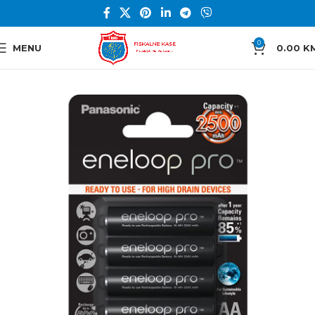
0
MENU
0.00
K