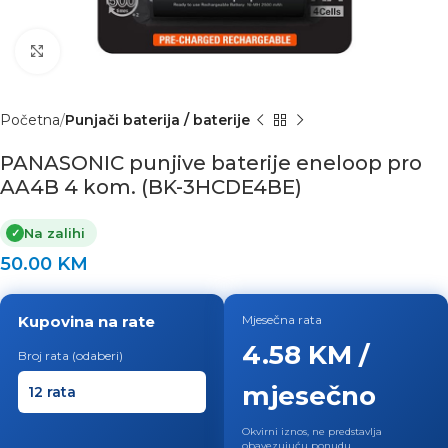
Click to enlarge
Početna
Punjači baterija / baterije
PANASONIC punjive baterije eneloop pro
AA4B 4 kom. (BK-3HCDE4BE)
Na zalihi
✓
50.00
KM
Kupovina na rate
Mjesečna rata
4.58 KM /
Broj rata (odaberi)
mjesečno
Okvirni iznos, ne predstavlja
obavezujuću ponudu.