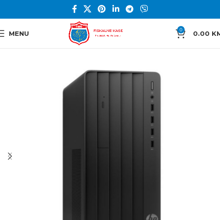
0
MENU
0.00
K