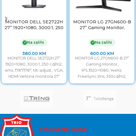
MONITOR DELL SE2722H
MONITOR LG 27GN600-B
27” 1920×1080, 3000:1, 250
27” Gaming Monitor,
cd/m2, 4ms, 178°/178°, tilt-
IPS,1920×1080, 144Hz,
adjust., VGA, HDMI
FreeSync,1ms, 350cd/m2,
Na zalihi
Na zalihi
✓
✓
DP/HDMI, G-SYNC
Compatible.Crni
380.00
KM
600.00
KM
MONITOR DELL SE2722H 27”
MONITOR LG 27GN600-B 27”
1920×1080, 3000:1, 250 cd/m2,
Gaming Monitor,
4ms, 178°/178°, tilt-adjust., VGA,
IPS,1920×1080, 144Hz,
HDMI Veličina monitora 27”
FreeSync,1ms, 350cd/m2,
Vrijeme odziva 4ms
DP/HDMI, G-SYNC
Frekvencija
Compatible.Crni Veličina
monitora 27” Vrijeme odziva
1ms Frekvencija