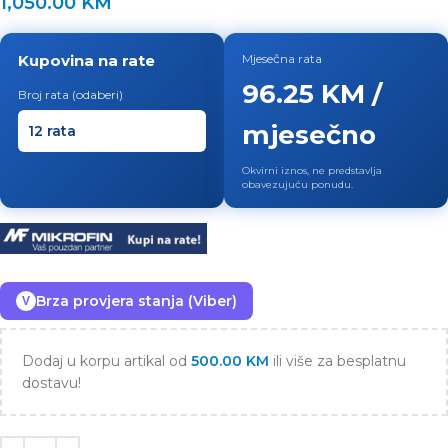
1,050.00
KM
Kupovina na rate
Mjesečna rata
96.25 KM /
Broj rata (odaberi)
mjesečno
Okvirni iznos, ne predstavlja
obavezujuću ponudu.
Brza provjera stanja (Viber)
V
Dodaj u korpu artikal od
500.00
KM
ili više za besplatnu
dostavu!