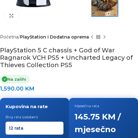
Click to enlarge
Početna
PlayStation i Dodatna oprema
PlayStation 5 C chassis + God of War
Ragnarok VCH PS5 + Uncharted Legacy of
Thieves Collection PS5
Na zalihi
✓
1,590.00
KM
Kupovina na rate
Mjesečna rata
145.75 KM /
Broj rata (odaberi)
mjesečno