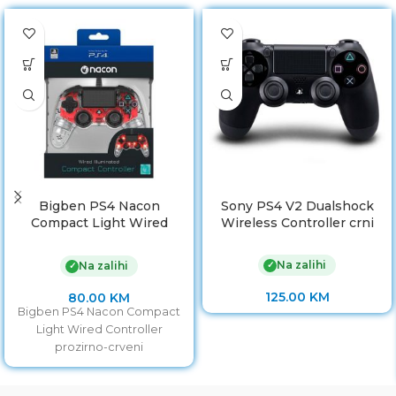
Bigben PS4 Nacon
Sony PS4 V2 Dualshock
Compact Light Wired
Wireless Controller crni
Controller prozirno-crveni
Na zalihi
✓
Na zalihi
✓
125.00
KM
80.00
KM
Bigben PS4 Nacon Compact
Light Wired Controller
prozirno-crveni