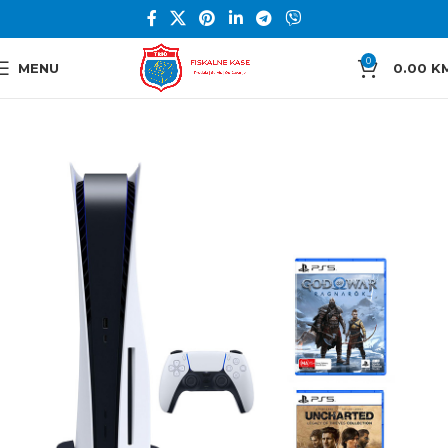
0
MENU
0.00
K