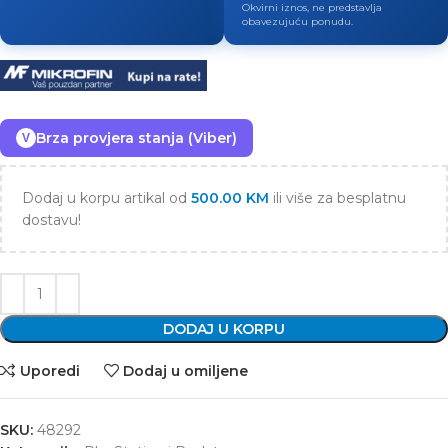
Okvirni iznos, ne predstavlja
obavezujuću ponudu.
Brza provjera stanja (Viber)
V
Dodaj u korpu artikal od
500.00
KM
ili više za besplatnu
dostavu!
DODAJ U KORPU
Uporedi
Dodaj u omiljene
SKU:
48292