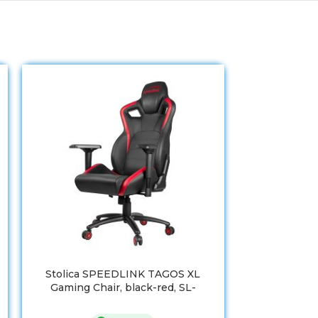
Stolica SPEEDLINK TAGOS XL
Laptop ASUS 
Gaming Chair, black-red, SL-
HX
660004-BKRD