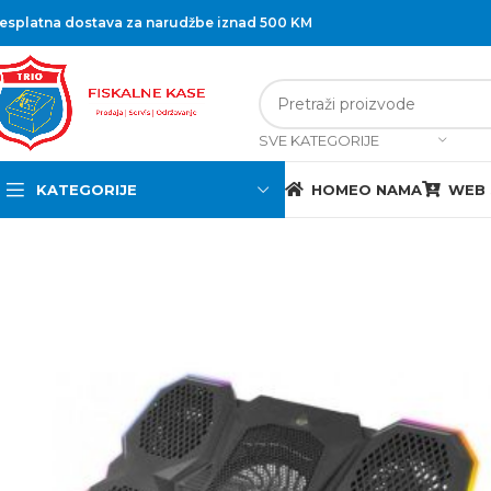
esplatna dostava za narudžbe iznad 500 KM
SVE KATEGORIJE
KATEGORIJE
HOME
O NAMA
WEB