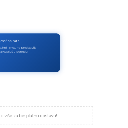
jesečna rata
virni iznos, ne predstavlja
avezujuću ponudu.
ili više za besplatnu dostavu!