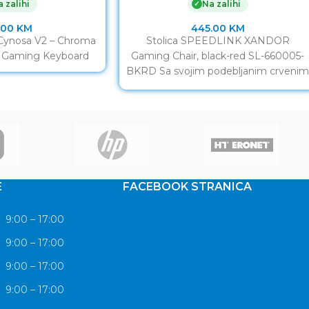
 zalihi
Na zalihi
✓
.00
KM
445.00
KM
 Cynosa V2 – Chroma
Stolica SPEEDLINK XANDOR
 Gaming Keyboard
Gaming Chair, black-red SL-660005-
BKRD Sa svojim podebljanim crveni
naglascima, stolica za igre XANDOR
odašilje sve prave igračke
E
FACEBOOK STRANICA
9:00 – 17:00
9:00 – 17:00
9:00 – 17:00
9:00 – 17:00