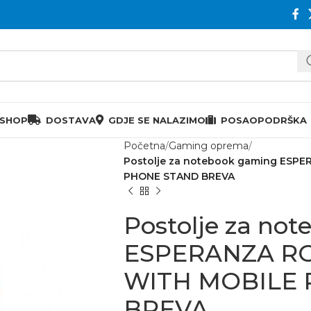
 SHOP
DOSTAVA
GDJE SE NALAZIMO
POSAO
PODRŠKA
Početna
Gaming oprema
Postolje za notebook gaming ESP
PHONE STAND BREVA
Postolje za no
ESPERANZA RG
WITH MOBILE
BREVA