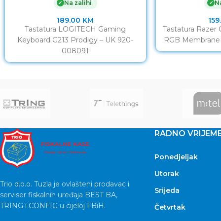
Na zalihi
Na
✓
✓
189.00
KM
159
Tastatura LOGITECH Gaming
Tastatura Razer
Keyboard G213 Prodigy – UK 920-
RGB Membrane
008091
RADNO VRIJEM
Ponedjeljak
Utorak
Trio d.o.o. Tuzla je ovlašteni prodavac i
Srijeda
serviser fiskalnih uređaja BEST BA,
TRING i CONFIG u cijeloj FBiH.
Četvrtak