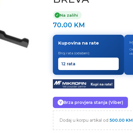
Na zalihi
✓
70.00
KM
Kupovina na rate
M
Ok
Broj rata (odaberi)
ob
Brza provjera stanja (Viber)
V
Dodaj u korpu artikal od
500.00
KM