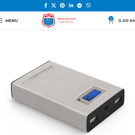
0
MENU
0.00
K