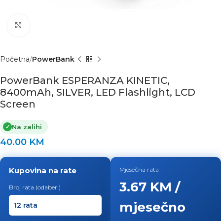
Click to enlarge
Početna
PowerBank
PowerBank ESPERANZA KINETIC,
8400mAh, SILVER, LED Flashlight, LCD
Screen
Na zalihi
✓
40.00
KM
Kupovina na rate
Mjesečna rata
3.67 KM /
Broj rata (odaberi)
mjesečno