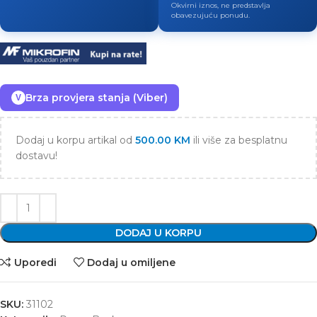
Okvirni iznos, ne predstavlja
obavezujuću ponudu.
Brza provjera stanja (Viber)
V
Dodaj u korpu artikal od
500.00
KM
ili više za besplatnu
dostavu!
DODAJ U KORPU
Uporedi
Dodaj u omiljene
SKU:
31102