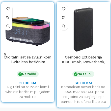
Digitalni sat sa zvučnikom
Gembird Ext.baterija
i wireless bežičnim
10000mAh, Powerbank,
punjačem za mobitel
PB10-02, black
Na zalihi
Na zalihi
✓
✓
50.00
KM
30.00
KM
Digitalni sat sa zvučnikom i
Kompaktan power bank od
wireless bežičnim punjačem
10000 mAh sa 2 USB porta
za mobitel
Pogodno za punjenje npr.
pametnih telefona ili tableta
Ugrađena zaštita