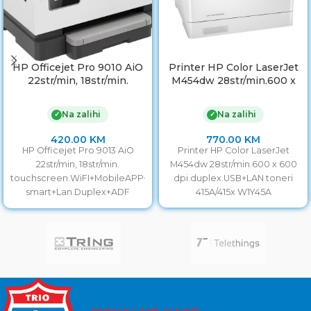
HP Officejet Pro 9010 AiO
Printer HP Color LaserJet
22str/min, 18str/min.
M454dw 28str/min.600 x
touchscreen.WiFI+Mobile
600 dpi.duplex.USB+LAN
APP+HP
toneri 415A/415x W1Y45A
Na zalihi
Na zalihi
✓
✓
smart+Lan.Duplex+ADF
3UK83B
420.00
KM
770.00
KM
HP Officejet Pro 9013 AiO
Printer HP Color LaserJet
22str/min, 18str/min.
M454dw 28str/min.600 x 600
touchscreen.WiFI+MobileAPP+HP
dpi.duplex.USB+LAN toneri
smart+Lan.Duplex+ADF
415A/415x W1Y45A
3UK83B HP OfficeJet Pro 9010
All-in-One Printer A4 Color Ink
Printer,