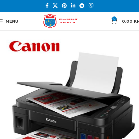
0
MENU
0.00
K