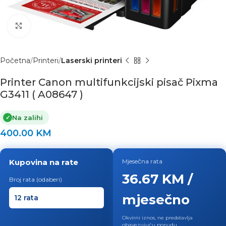
Click to enlarge
Početna
Printeri
Laserski printeri
Printer Canon multifunkcijski pisač Pixma
G3411 ( A08647 )
Na zalihi
✓
400.00
KM
Kupovina na rate
Mjesečna rata
36.67 KM /
Broj rata (odaberi)
mjesečno
Okvirni iznos, ne predstavlja
obavezujuću ponudu.