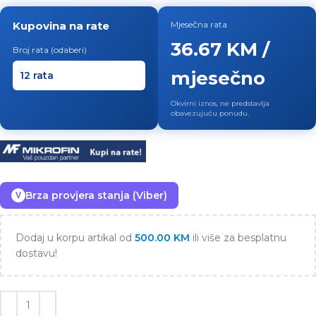
Kupovina na rate
Mjesečna rata
36.67 KM /
Broj rata (odaberi)
mjesečno
Okvirni iznos, ne predstavlja
obavezujuću ponudu.
Brza provjera stanja (Viber)
V
Dodaj u korpu artikal od
500.00
KM
ili više za besplatnu
dostavu!