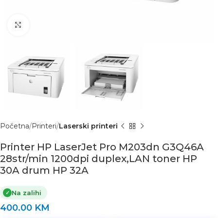
Click to enlarge
Početna
Printeri
Laserski printeri
Printer HP LaserJet Pro M203dn G3Q46A
28str/min 1200dpi duplex,LAN toner HP
30A drum HP 32A
Na zalihi
✓
400.00
KM