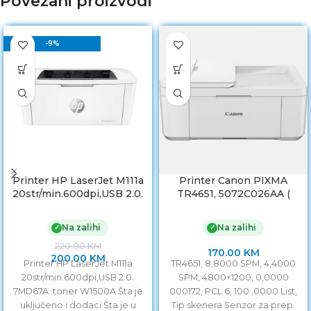
Povezani proizvodi
-9%
Printer HP LaserJet M111a
Printer Canon PIXMA
20str/min.600dpi,USB 2.0.
TR4651, 5072C026AA (
7MD67A .toner W1500A
0001263592 )
Na zalihi
Na zalihi
✓
✓
220.00
KM
170.00
KM
200.00
KM
Printer HP LaserJet M111a
TR4651, 8,8000 SPM, 4,4000
20str/min.600dpi,USB 2.0.
SPM, 4800×1200, 0,0000
7MD67A .toner W1500A Šta je
000172, PCL 6, 100 ,0000 List,
uključeno i dodaci Šta je u
Tip skenera Senzor za prep.