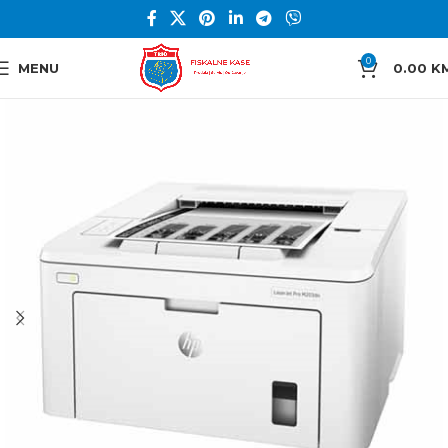
0
MENU
0.00
K