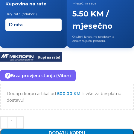
Kupovina na rate
Mjesečna rata
5.50 KM /
Broj rata (odaberi)
mjesečno
Okvirni iznos, ne predstavlja
obavezujuću ponudu.
Brza provjera stanja (Viber)
V
Dodaj u korpu artikal od
500.00
KM
ili više za besplatnu
dostavu!
DODAJ U KORPU