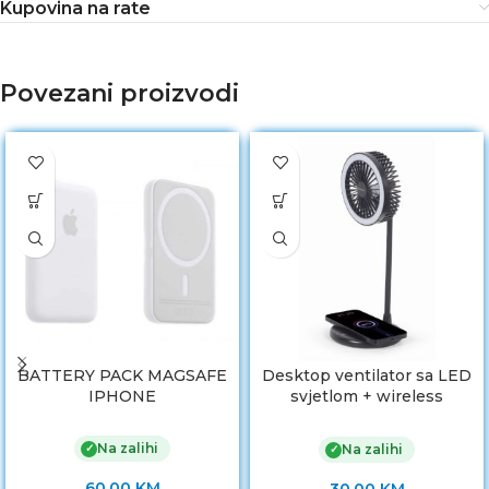
Kupovina na rate
Povezani proizvodi
BATTERY PACK MAGSAFE
Desktop ventilator sa LED
IPHONE
svjetlom + wireless
charger GEMBIRD
Na zalihi
✓
Na zalihi
✓
60.00
KM
30.00
KM