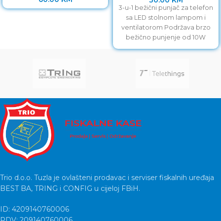
3-u-1 bežični punjač za telefon
sa LED stolnom lampom i
ventilatorom Podržava brzo
bežično punjenje od 10W
Kompatibilan sa svim
Trio d.o.o. Tuzla je ovlašteni prodavac i serviser fiskalnih uređaja
BEST BA, TRING i CONFIG u cijeloj FBiH.
ID: 4209140760006
PDV: 209140760006