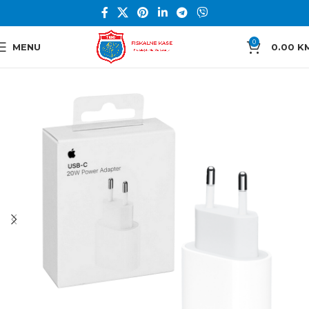
0
MENU
0.00
K