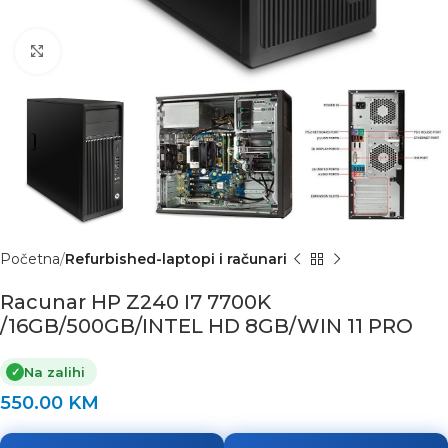
Click to enlarge
Početna
Refurbished-laptopi i računari
Racunar HP Z240 I7 7700K
/16GB/500GB/INTEL HD 8GB/WIN 11 PRO
Na zalihi
✓
550.00
KM