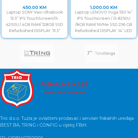
450.00
KM
1,000.00
KM
Laptop SONY Vaio Ultrabook
Laptop LENOVO Yoga 530 14”
13.3” IPS TouchScreen/i5-
IPS Touchscreen / i5-8250U
4200U / 4GB RAM/ 128GB SSD
/8GB RAM/ NVMe SSD 256 GB
Refurbished DISPLAY: 13.3”
Refurbished DISPLAY: 14” LED
LED Full HD IPS Touch
Full
Trio d.o.o. Tuzla je ovlašteni prodavac i serviser fiskalnih uređaja
BEST BA, TRING i CONFIG u cijeloj FBiH.
ID: 4209140760006