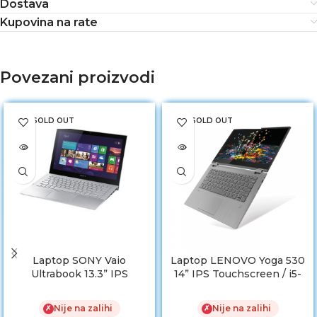
Dostava
Kupovina na rate
Povezani proizvodi
SOLD OUT
SOLD OUT
Laptop SONY Vaio
Laptop LENOVO Yoga 530
Ultrabook 13.3” IPS
14” IPS Touchscreen / i5-
TouchScreen/i5-4200U /
8250U /8GB RAM/ NVMe
4GB RAM/ 128GB SSD
SSD 256 GB
Nije na zalihi
Nije na zalihi
✗
✗