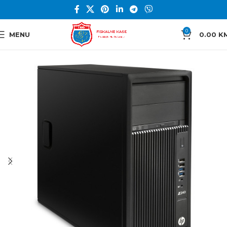
0
MENU
0.00
K