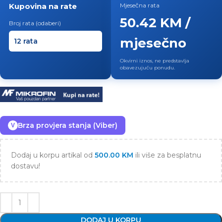
Kupovina na rate
Mjesečna rata
50.42 KM /
Broj rata (odaberi)
mjesečno
Okvirni iznos, ne predstavlja
obavezujuću ponudu.
Brza provjera stanja (Viber)
V
Dodaj u korpu artikal od
500.00
KM
ili više za besplatnu
dostavu!
DODAJ U KORPU