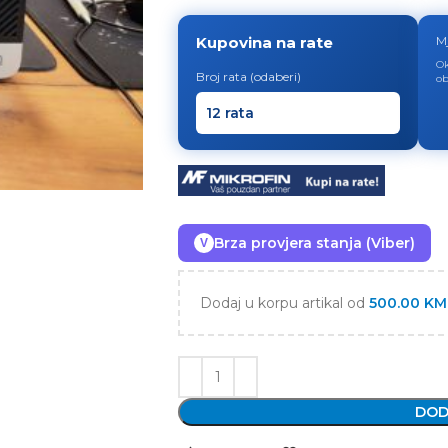
Kupovina na rate
M
Ok
Broj rata (odaberi)
ob
Brza provjera stanja (Viber)
V
Dodaj u korpu artikal od
500.00
KM
DOD