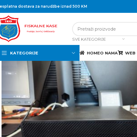
esplatna dostava za narudžbe iznad 500 KM
SVE KATEGORIJE
KATEGORIJE
HOME
O NAMA
WEB