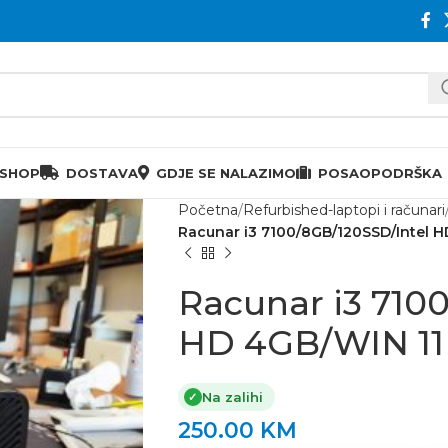
 SHOP
DOSTAVA
GDJE SE NALAZIMO
POSAO
PODRŠKA
Početna
Refurbished-laptopi i računari
Racunar i3 7100/8GB/120SSD/Intel H
Racunar i3 710
HD 4GB/WIN 11
Na zalihi
✓
250.00
KM