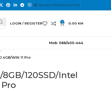
NEWSLETTER
KONTAKT
FAQ
0
LOGIN / REGISTER
0.00
KM
Mob: 066/400-444
D 4GB/WIN 11 Pro
0/8GB/120SSD/Intel
 Pro