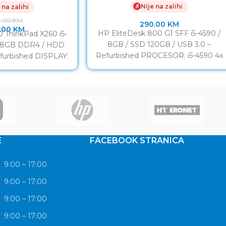
Nije na zalihi
✗
 na zalihi
0.00
KM
290.00
KM
.00
KM
HP EliteDesk 800 G1 SFF i5-4590 /
ThinkPad X260 i5-
8GB / SSD 120GB / USB 3.0 –
M 8GB DDR4 / HDD
Refurbished PROCESOR: i5-4590 4x
furbished DISPLAY:
3.30
” LED HD
E
FACEBOOK STRANICA
9:00 – 17:00
9:00 – 17:00
9:00 – 17:00
9:00 – 17:00