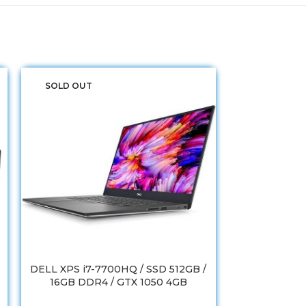
SOLD OUT
SOLD OUT
DELL XPS i7-7700HQ / SSD 512GB /
Laptop HP Ome
16GB DDR4 / GTX 1050 4GB
SSD 512GB 
GT