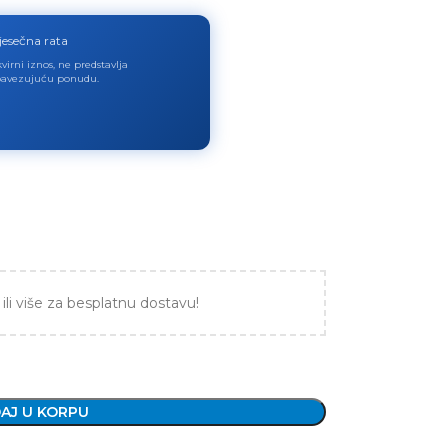
jesečna rata
virni iznos, ne predstavlja
avezujuću ponudu.
ili više za besplatnu dostavu!
AJ U KORPU