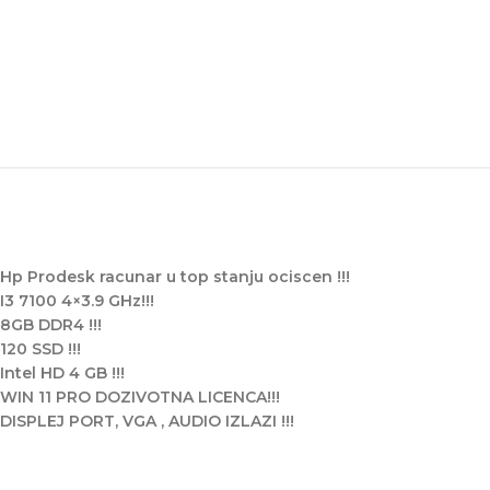
Hp Prodesk racunar u top stanju ociscen !!!
I3 7100 4×3.9 GHz!!!
8GB DDR4 !!!
120 SSD !!!
Intel HD 4 GB !!!
WIN 11 PRO DOZIVOTNA LICENCA!!!
DISPLEJ PORT, VGA , AUDIO IZLAZI !!!