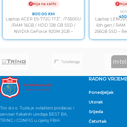
Nije na zalihi
Nije
✗
✗
60
800.00
KM
450
Laptop ACER E5-772G 17.3” , i7-5500U
Laptop LENOVO 
/RAM 16GB / HDD 128 GB SSD /
6th gen / RA
NVIDIA GeForce 920M 2GB –
256GB SSD – Re
Refurbished
12.5
RADNO VRIJEM
Ponedjeljak
Utorak
Trio d.o.o. Tuzla je ovlašteni prodavac i
Srijeda
serviser fiskalnih uređaja BEST BA,
TRING i CONFIG u cijeloj FBiH.
Četvrtak