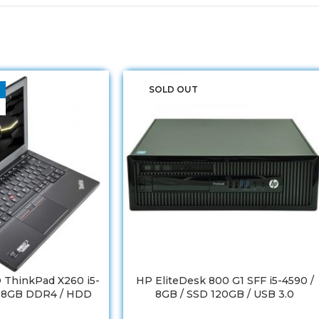
SOLD OUT
ThinkPad X260 i5-
HP EliteDesk 800 G1 SFF i5-4590 /
M 8GB DDR4 / HDD
8GB / SSD 120GB / USB 3.0
rija 6h Refurbished