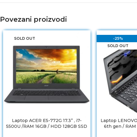
Povezani proizvodi
SOLD OUT
-25%
SOLD OUT
Laptop ACER E5-772G 17.3” , i7-
Laptop LENOVO 
5500U /RAM 16GB / HDD 128GB SSD
6th gen / RA
/ NVIDIA GeForce 920M 2GB
256GB SSD/ Bate