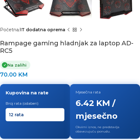
Početna
IT dodatna oprema
Rampage gaming hladnjak za laptop AD-
RC5
Na zalihi
✓
70.00
KM
Kupovina na rate
Mjesečna rata
6.42 KM /
Broj rata (odaberi)
mjesečno
Okvirni iznos, ne predstavlja
obavezujuću ponudu.