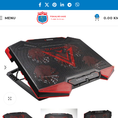
0
MENU
0.00
K
Click to enlarge