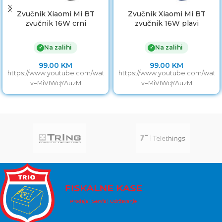
Zvučnik Xiaomi Mi BT
Zvučnik Xiaomi Mi BT
zvučnik 16W crni
zvučnik 16W plavi
vodootpornost IPX7
vodootpornost IPX7
Na zalihi
Na zalihi
✓
✓
99.00
KM
99.00
KM
https://www.youtube.com/watch?
https://www.youtube.com/watc
v=MiVIWqYAuzM
v=MiVIWqYAuzM