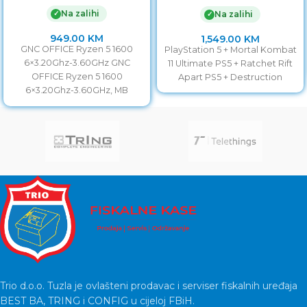
Destruction
Na zalihi
✓
Na zalihi
✓
949.00
KM
1,549.00
KM
GNC OFFICE Ryzen 5 1600
PlayStation 5 + Mortal Kombat
6×3.20Ghz-3.60GHz GNC
11 Ultimate PS5 + Ratchet Rift
OFFICE Ryzen 5 1600
Apart PS5 + Destruction
6×3.20Ghz-3.60GHz, MB
BIOSTAR AMD A320, PATRIOT
RAM DDR4 8GB
Trio d.o.o. Tuzla je ovlašteni prodavac i serviser fiskalnih uređaja
BEST BA, TRING i CONFIG u cijeloj FBiH.