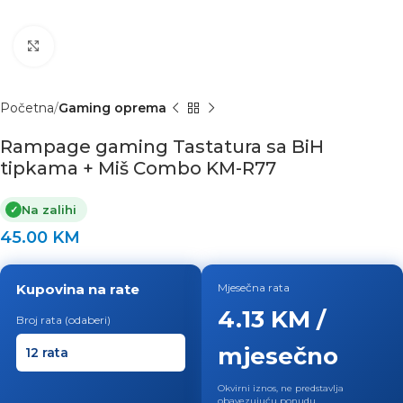
Click to enlarge
Početna
Gaming oprema
Rampage gaming Tastatura sa BiH
tipkama + Miš Combo KM-R77
Na zalihi
✓
45.00
KM
Kupovina na rate
Mjesečna rata
4.13 KM /
Broj rata (odaberi)
mjesečno
Okvirni iznos, ne predstavlja
obavezujuću ponudu.