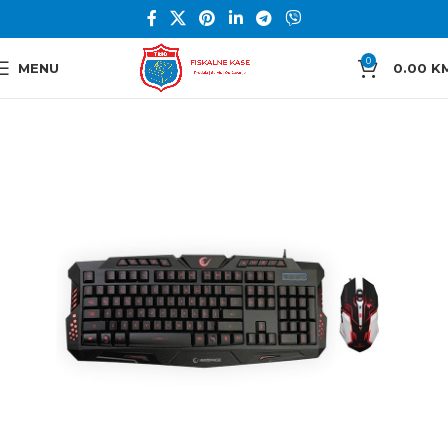
0
MENU
0.00
K