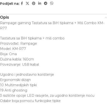
Podijeli na:
Opis
Rampage gaming Tastatura sa BiH tipkama + Miš Combo KM-
R77
Tastatura sa BiH tipkama + miš combo
Proizvođač: Rampage
Model: KM-R77
Boja: Crna
Dužina kabla: 160cm
Povezivanje: USB kabal
Ugodno i jednostavno korištenje
Ergonomski dizajn
10 Multimedijskih tipki
19 Anti ghosting
3 različite opcije LED rasvjete, za ugodno korištenje noću
Odabir boja pomoću funkcijske tipke