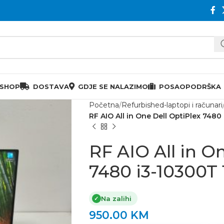
 SHOP
DOSTAVA
GDJE SE NALAZIMO
POSAO
PODRŠKA
Početna
Refurbished-laptopi i računari
RF AIO All in One Dell OptiPlex 748
RF AIO All in O
7480 i3-10300T
Na zalihi
✓
950.00
KM