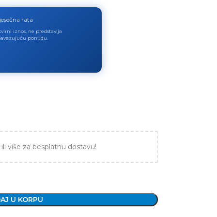
jesečna rata
virni iznos, ne predstavlja
avezujuću ponudu.
ili više za besplatnu dostavu!
AJ U KORPU