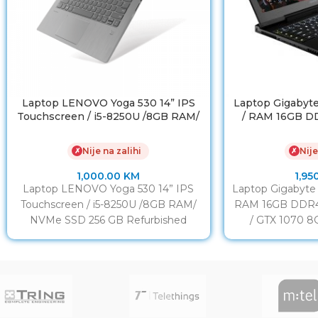
Laptop LENOVO Yoga 530 14” IPS
Laptop Gigabyt
Touchscreen / i5-8250U /8GB RAM/
/ RAM 16GB D
NVMe SSD 256 GB
SSD / G
Nije na zalihi
Nije
✗
✗
1,000.00
KM
1,95
Laptop LENOVO Yoga 530 14” IPS
Laptop Gigabyte
Touchscreen / i5-8250U /8GB RAM/
RAM 16GB DDR4
NVMe SSD 256 GB Refurbished
/ GTX 1070 8
DISPLAY: 14” LED Full
DI