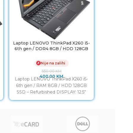
Laptop LENOVO ThinkPad X260 i5-
MICROSOFT 
D
6th gen / DDR4 8GB / HDD 128GB
6650U / 51
SSD/ Baterija 7h Refurbished
✗
Nije na zalihi
✗
550.00
KM
400.00
KM
MICROSOFT 
U
Laptop LENOVO ThinkPad X260 i5-
6650U / 512
6th gen / RAM 8GB / HDD 128GB
Refurbish
SSD – Refurbished DISPLAY: 12.5”
pro
LED HD PROCESOR: