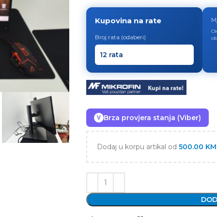
Kupovina na rate
M
Ok
Broj rata (odaberi)
ob
Brza provjera stanja (Viber)
V
Dodaj u korpu artikal od
500.00
KM
DOD