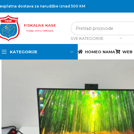
esplatna dostava za narudžbe iznad 500 KM
SVE KATEGORIJE
KATEGORIJE
HOME
O NAMA
WEB