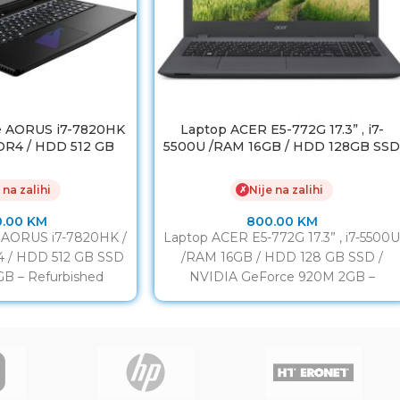
e AORUS i7-7820HK
Laptop ACER E5-772G 17.3” , i7-
DR4 / HDD 512 GB
5500U /RAM 16GB / HDD 128GB SS
TX 1070 8GB
/ NVIDIA GeForce 920M 2GB
 na zalihi
Nije na zalihi
✗
0.00
KM
800.00
KM
 AORUS i7-7820HK /
Laptop ACER E5-772G 17.3” , i7-5500
 / HDD 512 GB SSD
/RAM 16GB / HDD 128 GB SSD /
GB – Refurbished
NVIDIA GeForce 920M 2GB –
SPLAY:
Refurbished