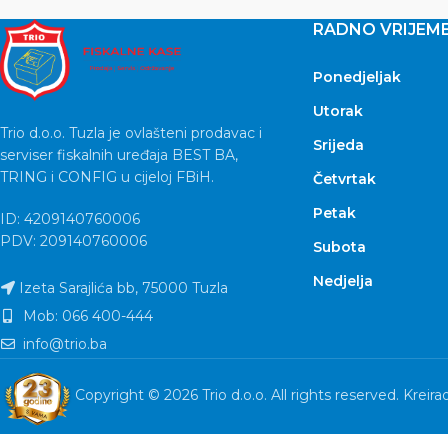
RADNO VRIJEM
Ponedjeljak
Utorak
Trio d.o.o. Tuzla je ovlašteni prodavac i
Srijeda
serviser fiskalnih uređaja BEST BA,
TRING i CONFIG u cijeloj FBiH.
Četvrtak
Petak
ID: 4209140760006
PDV: 209140760006
Subota
Nedjelja
Izeta Sarajlića bb, 75000 Tuzla
Mob: 066 400-444
info@trio.ba
Copyright © 2026 Trio d.o.o. All rights reserved. Kreira