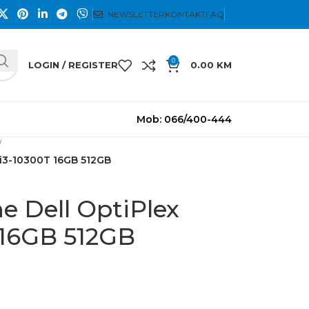
NEWSLETTER
KONTAKT
FAQ
0
LOGIN / REGISTER
0.00
KM
Mob: 066/400-444
0 i3-10300T 16GB 512GB
ne Dell OptiPlex
 16GB 512GB