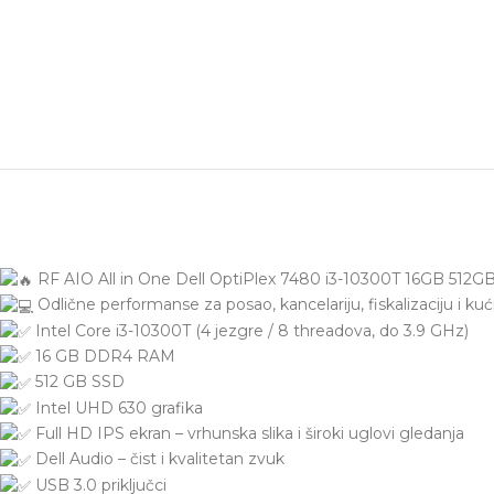
RF AIO All in One Dell OptiPlex 7480 i3-10300T 16GB 512G
Odlične performanse za posao, kancelariju, fiskalizaciju i ku
Intel Core i3-10300T (4 jezgre / 8 threadova, do 3.9 GHz)
16 GB DDR4 RAM
512 GB SSD
Intel UHD 630 grafika
Full HD IPS ekran – vrhunska slika i široki uglovi gledanja
Dell Audio – čist i kvalitetan zvuk
USB 3.0 priključci