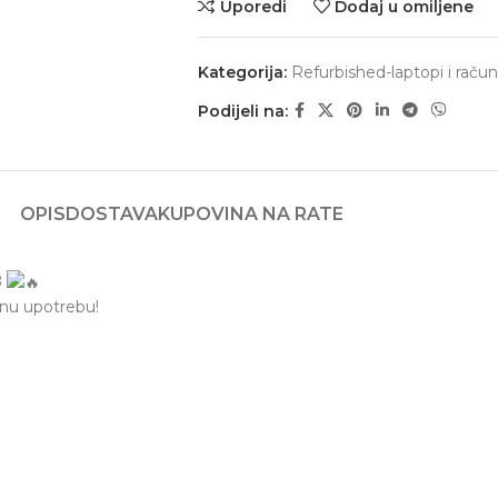
Uporedi
Dodaj u omiljene
Kategorija:
Refurbished-laptopi i račun
Podijeli na:
OPIS
DOSTAVA
KUPOVINA NA RATE
B
ćnu upotrebu!