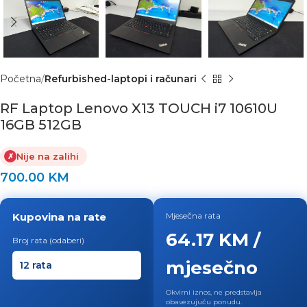
Početna
Refurbished-laptopi i računari
RF Laptop Lenovo X13 TOUCH i7 10610U
16GB 512GB
Nije na zalihi
✗
700.00
KM
Kupovina na rate
Mjesečna rata
64.17 KM /
Broj rata (odaberi)
mjesečno
Okvirni iznos, ne predstavlja
obavezujuću ponudu.