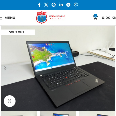
0
MENU
0.00
K
SOLD OUT
Click to enlarge