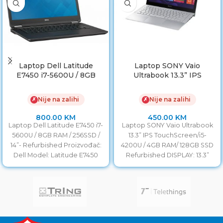
Laptop Dell Latitude
Laptop SONY Vaio
E7450 i7-5600U / 8GB
Ultrabook 13.3” IPS
RAM / 256SSD / 14”
TouchScreen/i5-4200U /
4GB RAM/ 128GB SSD
Nije na zalihi
Nije na zalihi
✗
✗
800.00
KM
450.00
KM
Laptop Dell Latitude E7450 i7-
Laptop SONY Vaio Ultrabook
5600U / 8GB RAM / 256SSD /
13.3” IPS TouchScreen/i5-
14”- Refurbished Proizvođač:
4200U / 4GB RAM/ 128GB SSD
Dell Model: Latitude E7450
Refurbished DISPLAY: 13.3”
Procesor: i7-5600U
LED Full HD IPS Touch