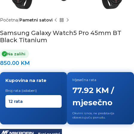
Početna
Pametni satovi
Samsung Galaxy Watch5 Pro 45mm BT
Black Titanium
Na zalihi
✓
850.00
KM
Kupovina na rate
Mjesečna rata
77.92 KM /
Broj rata (odaberi)
mjesečno
Okvirni iznos, ne predstavlja
obavezujuću ponudu.