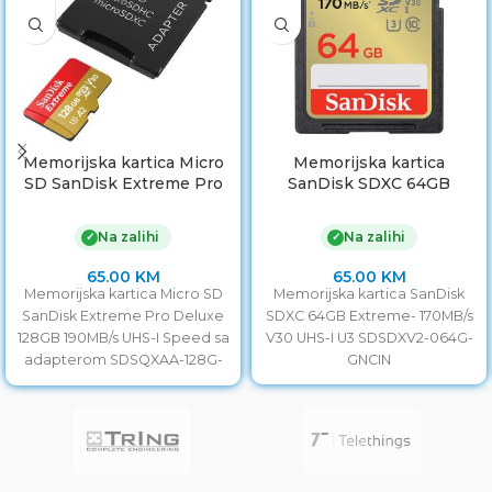
Memorijska kartica Micro
Memorijska kartica
SD SanDisk Extreme Pro
SanDisk SDXC 64GB
Deluxe 128GB 190MB/s
Extreme- 170MB/s V30
UHS-I Speed sa
UHS-I U3 SDSDXV2-064G-
Na zalihi
Na zalihi
✓
✓
adapterom SDSQXAA-
GNCIN
128G-GN6MA
65.00
KM
65.00
KM
Memorijska kartica Micro SD
Memorijska kartica SanDisk
SanDisk Extreme Pro Deluxe
SDXC 64GB Extreme- 170MB/s
128GB 190MB/s UHS-I Speed sa
V30 UHS-I U3 SDSDXV2-064G-
adapterom SDSQXAA-128G-
GNCIN
GN6MA