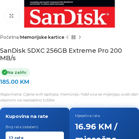
Click to enlarge
Početna
Memorijske kartice
SanDisk SDXC 256GB Extreme Pro 200
MB/s
Na zalihi
✓
185.00
KM
Napomena: Cijene svih laptopa, memorija i hdd-ova se mijenjaju svaki dan
obzirom na nestabilno tržište
Kupovina na rate
Mjesečna rata
16.96 KM /
Broj rata (odaberi)