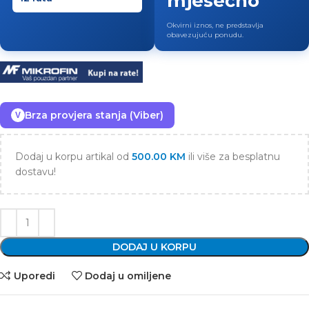
mjesečno
Okvirni iznos, ne predstavlja
obavezujuću ponudu.
Brza provjera stanja (Viber)
V
Dodaj u korpu artikal od
500.00
KM
ili više za besplatnu
dostavu!
DODAJ U KORPU
Uporedi
Dodaj u omiljene