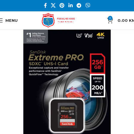
0
MENU
0.00
K