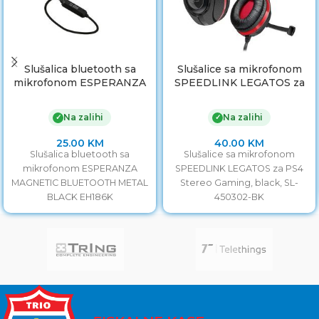
Slušalica bluetooth sa
Slušalice sa mikrofonom
mikrofonom ESPERANZA
SPEEDLINK LEGATOS za
MAGNETIC BLUETOOTH
PS4 Stereo Gaming, black,
METAL BLACK EH186K
SL-450302-BK
Na zalihi
Na zalihi
✓
✓
25.00
KM
40.00
KM
Slušalica bluetooth sa
Slušalice sa mikrofonom
mikrofonom ESPERANZA
SPEEDLINK LEGATOS za PS4
MAGNETIC BLUETOOTH METAL
Stereo Gaming, black, SL-
BLACK EH186K
450302-BK