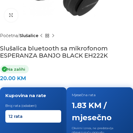
Click to enlarge
Početna
Slušalice
Slušalica bluetooth sa mikrofonom
ESPERANZA BANJO BLACK EH222K
Na zalihi
✓
20.00
KM
Kupovina na rate
Mjesečna rata
1.83 KM /
Broj rata (odaberi)
mjesečno
Okvirni iznos, ne predstavlja
obavezujuću ponudu.