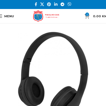
0
MENU
0.00
K