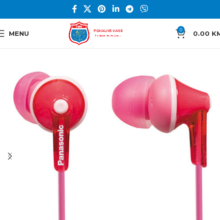
0
MENU
0.00
K