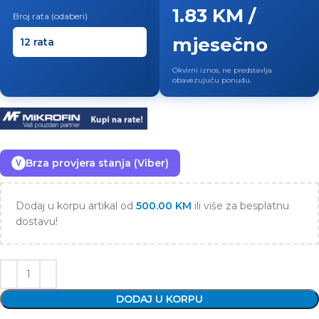
1.83 KM /
Broj rata (odaberi)
mjesečno
Okvirni iznos, ne predstavlja
obavezujuću ponudu.
Brza provjera stanja (Viber)
V
Dodaj u korpu artikal od
500.00
KM
ili više za besplatnu
dostavu!
DODAJ U KORPU