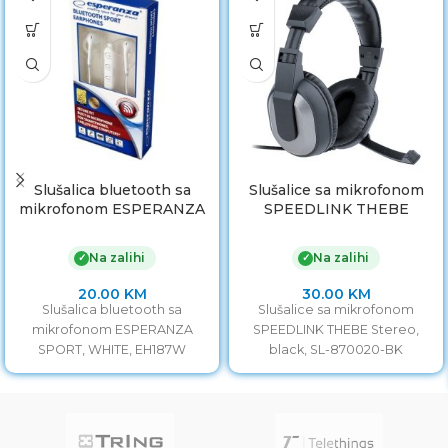
Slušalica bluetooth sa
Slušalice sa mikrofonom
mikrofonom ESPERANZA
SPEEDLINK THEBE
SPORT, WHITE, EH187W
Stereo, black, SL-870020-
BK
Na zalihi
Na zalihi
✓
✓
20.00
KM
30.00
KM
Slušalica bluetooth sa
Slušalice sa mikrofonom
mikrofonom ESPERANZA
SPEEDLINK THEBE Stereo,
SPORT, WHITE, EH187W
black, SL-870020-BK