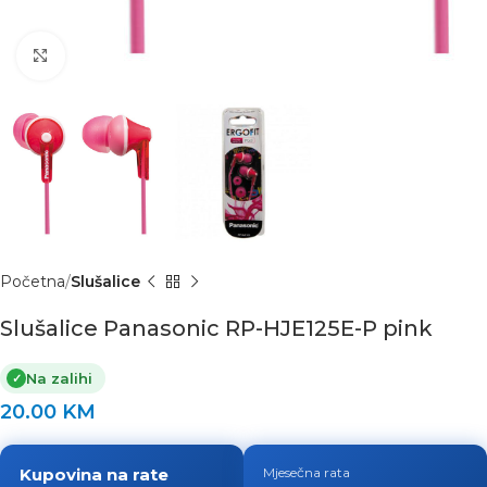
Click to enlarge
Početna
Slušalice
Slušalice Panasonic RP-HJE125E-P pink
Na zalihi
✓
20.00
KM
Kupovina na rate
Mjesečna rata