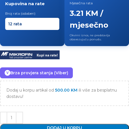
Kupovina na rate
Mjesečna rata
3.21 KM /
Broj rata (odaberi)
mjesečno
Okvirni iznos, ne predstavlja
obavezujuću ponudu.
Brza provjera stanja (Viber)
V
Dodaj u korpu artikal od
500.00
KM
ili više za besplatnu
dostavu!
DODAJ U KORPU