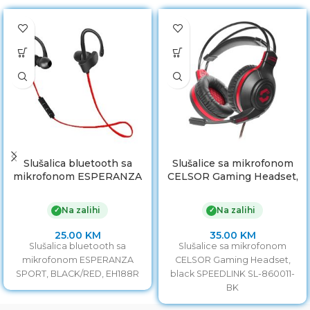
Slušalica bluetooth sa
Slušalice sa mikrofonom
mikrofonom ESPERANZA
CELSOR Gaming Headset,
SPORT, BLACK/RED,
black SPEEDLINK SL-
EH188R
860011-BK
Na zalihi
Na zalihi
✓
✓
25.00
KM
35.00
KM
Slušalica bluetooth sa
Slušalice sa mikrofonom
mikrofonom ESPERANZA
CELSOR Gaming Headset,
SPORT, BLACK/RED, EH188R
black SPEEDLINK SL-860011-
BK