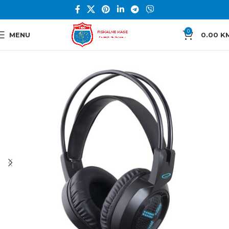
0
MENU
0.00
K