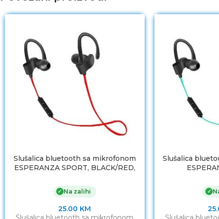
Slušalica bluetooth sa mikrofonom
Slušalica bluet
ESPERANZA SPORT, BLACK/RED,
ESPERA
EH188R
BLACK/GR
Na zalihi
Na
✓
✓
25.00
KM
25
Slušalica bluetooth sa mikrofonom
Slušalica bluet