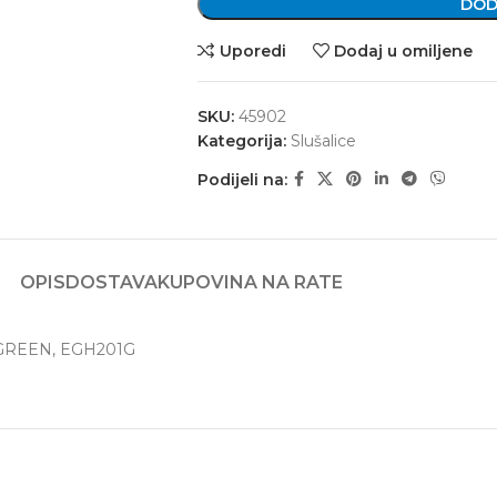
DOD
Uporedi
Dodaj u omiljene
SKU:
45902
Kategorija:
Slušalice
Podijeli na:
OPIS
DOSTAVA
KUPOVINA NA RATE
-GREEN, EGH201G