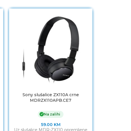
Sony slušalice ZX110A crne
Slušali
MDRZX110APB.CE7
SPEEDLINK O
Headset, 
Na zalihi
✓
59.00
KM
Uz slušalice MDR-ZX110 opremljene
Slušalice sa