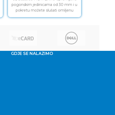
pogonskim jedinicama od 30 mm i u
ORIOS RGB 
pokretu možete slušati omiljenu
black SL-86
glazbu uz čist i uravnotežen
zadivljujuć
zvuka sa
GDJE SE NALAZIMO