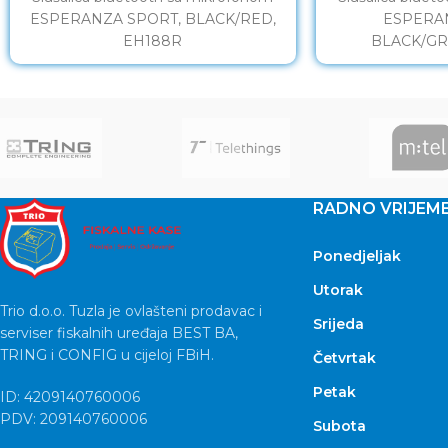
ESPERANZA SPORT, BLACK/RED,
ESPERA
EH188R
BLACK/GR
RADNO VRIJEM
Ponedjeljak
Utorak
Trio d.o.o. Tuzla je ovlašteni prodavac i
Srijeda
serviser fiskalnih uređaja BEST BA,
TRING i CONFIG u cijeloj FBiH.
Četvrtak
Petak
ID: 4209140760006
PDV: 209140760006
Subota