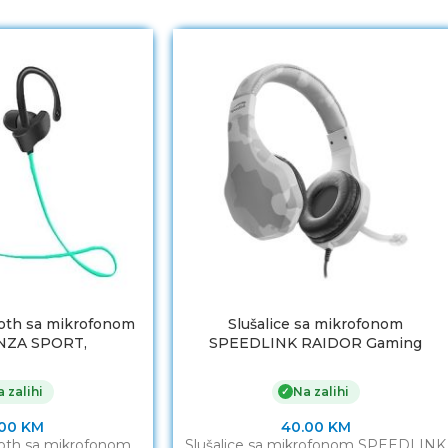
ooth sa mikrofonom
Slušalice sa mikrofonom
NZA SPORT,
SPEEDLINK RAIDOR Gaming
EEN, EH188G
Headset – for PC/PS5/PS4/Xboxm
SeriesX/S/Switch/OLED/Lite, white,
 zalihi
Na zalihi
✓
SL-450303-WE
.00
KM
40.00
KM
ooth sa mikrofonom
Slušalice sa mikrofonom SPEEDLINK