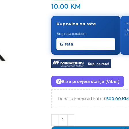
10.00
KM
Kupovina na rate
M
Ok
Broj rata (odaberi)
ob
Brza provjera stanja (Viber)
V
Dodaj u korpu artikal od
500.00
KM