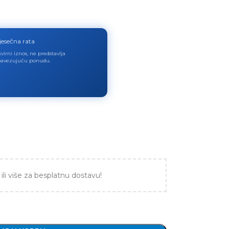
jesečna rata
virni iznos, ne predstavlja
avezujuću ponudu.
ili više za besplatnu dostavu!