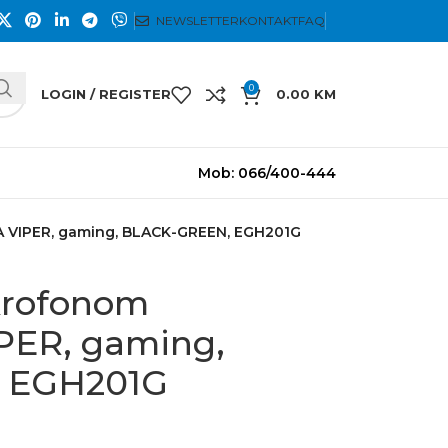
NEWSLETTER
KONTAKT
FAQ
0
LOGIN / REGISTER
0.00
KM
Mob: 066/400-444
A VIPER, gaming, BLACK-GREEN, EGH201G
ikrofonom
ER, gaming,
 EGH201G