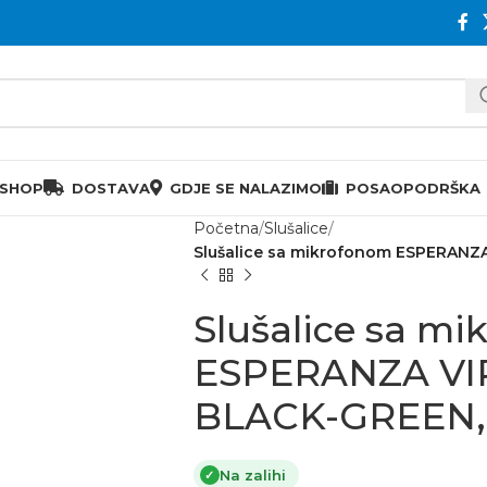
 SHOP
DOSTAVA
GDJE SE NALAZIMO
POSAO
PODRŠKA
Početna
Slušalice
Slušalice sa mikrofonom ESPERANZ
Slušalice sa m
ESPERANZA VIP
BLACK-GREEN,
Na zalihi
✓