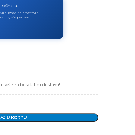
jesečna rata
virni iznos, ne predstavlja
avezujuću ponudu.
ili više za besplatnu dostavu!
AJ U KORPU