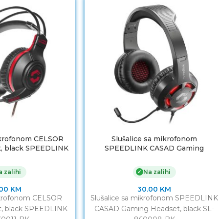
mikrofonom CELSOR
Slušalice sa mikrofonom
, black SPEEDLINK
SPEEDLINK CASAD Gaming
60011-BK
Headset, black SL-860008-BK
 zalihi
Na zalihi
✓
.00
KM
30.00
KM
mikrofonom CELSOR
Slušalice sa mikrofonom SPEEDLINK
, black SPEEDLINK
CASAD Gaming Headset, black SL-