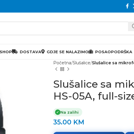
 SHOP
DOSTAVA
GDJE SE NALAZIMO
POSAO
PODRŠKA
Početna
Slušalice
Slušalice sa mikro
Slušalice sa m
HS-05A, full-siz
Na zalihi
✓
35.00
KM