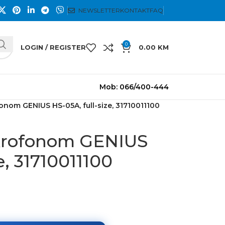
NEWSLETTER
KONTAKT
FAQ
0
LOGIN / REGISTER
0.00
KM
Mob: 066/400-444
fonom GENIUS HS-05A, full-size, 31710011100
ikrofonom GENIUS
e, 31710011100