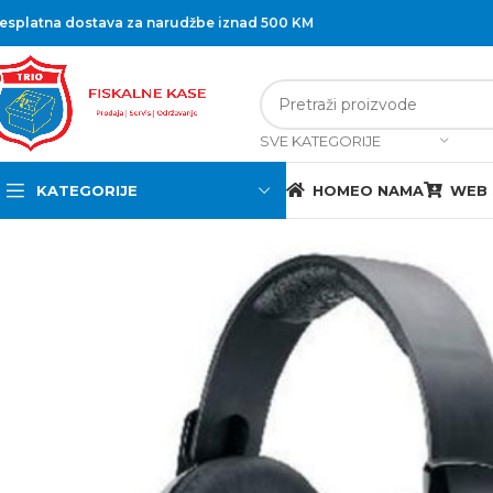
esplatna dostava za narudžbe iznad 500 KM
SVE KATEGORIJE
KATEGORIJE
HOME
O NAMA
WEB