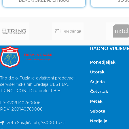
BLACK/GREEN, EH188G
SL-8
RADNO VRIJEM
Ponedjeljak
Utorak
Trio d.o.o. Tuzla je ovlašteni prodavac i
Srijeda
serviser fiskalnih uređaja BEST BA,
TRING i CONFIG u cijeloj FBiH.
Četvrtak
Petak
ID: 4209140760006
PDV: 209140760006
Subota
Nedjelja
Izeta Sarajlića bb, 75000 Tuzla