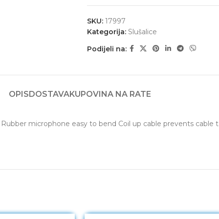
SKU:
17997
Kategorija:
Slušalice
Podijeli na:
OPIS
DOSTAVA
KUPOVINA NA RATE
 Rubber microphone easy to bend Coil up cable prevents cable 