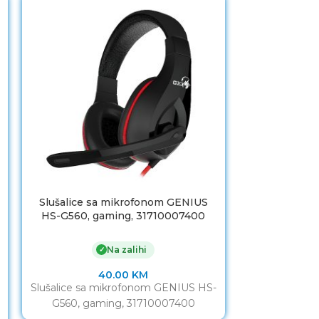
Slušalice sa mikrofonom GENIUS
Slušalice s
HS-G560, gaming, 31710007400
HS-G60
Na zalihi
✓
40.00
KM
Slušalice sa mikrofonom GENIUS HS-
Slušalice sa
G560, gaming, 31710007400
G600V