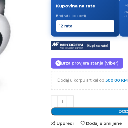
Kupovina na rate
M
Ok
Broj rata (odaberi)
ob
Brza provjera stanja (Viber)
V
Dodaj u korpu artikal od
500.00
KM
DOD
Uporedi
Dodaj u omiljene