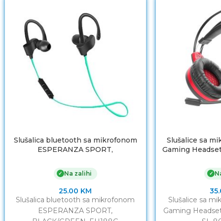
Slušalica bluetooth sa mikrofonom
Slušalice sa 
ESPERANZA SPORT,
Gaming Headset
BLACK/GREEN, EH188G
SL-8
Na zalihi
Na
✓
✓
25.00
KM
35
Slušalica bluetooth sa mikrofonom
Slušalice sa 
ESPERANZA SPORT,
Gaming Headset