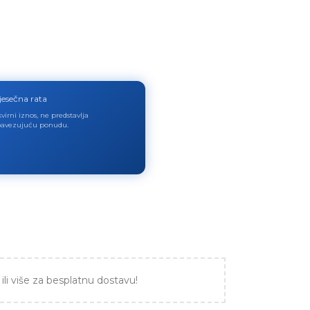
jesečna rata
virni iznos, ne predstavlja
avezujuću ponudu.
ili više za besplatnu dostavu!