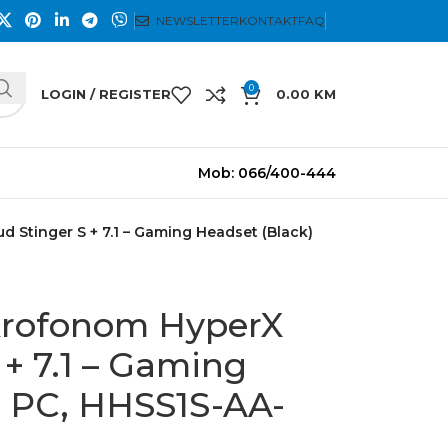
NEWSLETTER
KONTAKT
FAQ
0
LOGIN / REGISTER
0.00
KM
Mob: 066/400-444
d Stinger S + 7.1 – Gaming Headset (Black)
ikrofonom HyperX
 + 7.1 – Gaming
) PC, HHSS1S-AA-