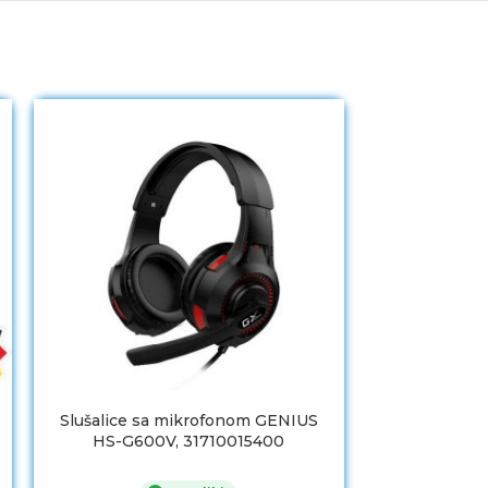
Slušalice sa mikrofonom GENIUS
Slušalice R
HS-G600V, 31710015400
Platform Wi