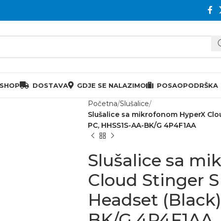
 SHOP
DOSTAVA
GDJE SE NALAZIMO
POSAO
PODRŠKA
Početna
Slušalice
Slušalice sa mikrofonom HyperX Clou
PC, HHSS1S-AA-BK/G 4P4F1AA
Slušalice sa m
Cloud Stinger S
Headset (Black
BK/G 4P4F1AA