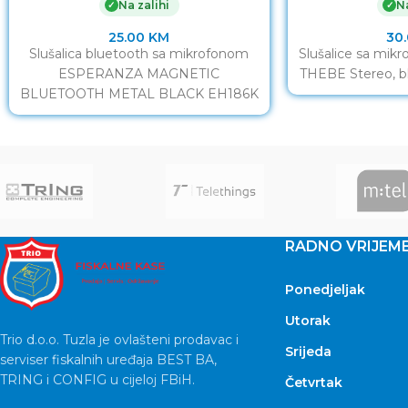
Na zalihi
Na
✓
✓
25.00
KM
30
Slušalica bluetooth sa mikrofonom
Slušalice sa mi
ESPERANZA MAGNETIC
THEBE Stereo, b
BLUETOOTH METAL BLACK EH186K
RADNO VRIJEM
Ponedjeljak
Utorak
Trio d.o.o. Tuzla je ovlašteni prodavac i
Srijeda
serviser fiskalnih uređaja BEST BA,
TRING i CONFIG u cijeloj FBiH.
Četvrtak