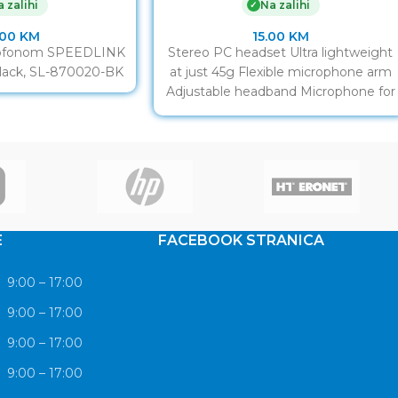
 zalihi
Na zalihi
✓
.00
KM
15.00
KM
krofonom SPEEDLINK
Stereo PC headset Ultra lightweight
lack, SL-870020-BK
at just 45g Flexible microphone arm
Adjustable headband Microphone for
noise-free voice chat Inline remote
E
FACEBOOK STRANICA
9:00 – 17:00
9:00 – 17:00
9:00 – 17:00
9:00 – 17:00