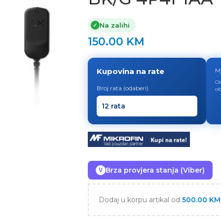
Na zalihi
✓
150.00
KM
Kupovina na rate
M
Ok
Broj rata (odaberi)
ob
Brza provjera stanja (Viber)
V
Dodaj u korpu artikal od
500.00
KM