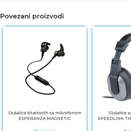
Povezani proizvodi
Slušalica bluetooth sa mikrofonom
Slušalice 
ESPERANZA MAGNETIC
SPEEDLINK THE
BLUETOOTH METAL BLACK
SL-8
EH186K