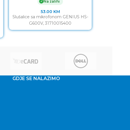
Na zalihi
✓
53.00
KM
Slušalice sa mikrofonom GENIUS HS-
Slušalice 
G600V, 31710015400
Platform Wi
Green – FR
028
GDJE SE NALAZIMO