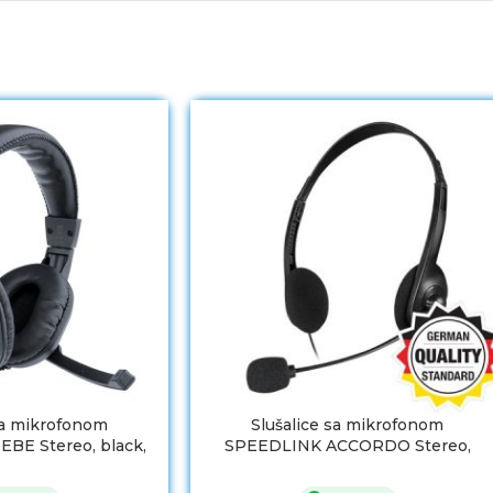
sa mikrofonom
Slušalice sa mikrofonom
BE Stereo, black,
SPEEDLINK ACCORDO Stereo,
70020-BK
black, SL-870003-BK