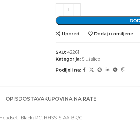
DOD
Uporedi
Dodaj u omiljene
SKU:
42261
Kategorija:
Slušalice
Podijeli na:
OPIS
DOSTAVA
KUPOVINA NA RATE
g Headset (Black) PC, HHSS1S-AA-BK/G