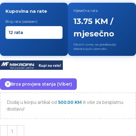
Kupovina na rate
Mjesečna rata
13.75 KM /
Broj rata (odaberi)
mjesečno
Okvirni iznos, ne predstavlja
obavezujuću ponudu.
Brza provjera stanja (Viber)
V
Dodaj u korpu artikal od
500.00
KM
ili više za besplatnu
dostavu!