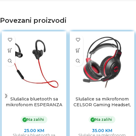
Povezani proizvodi
Slušalica bluetooth sa
Slušalice sa mikrofonom
mikrofonom ESPERANZA
CELSOR Gaming Headset,
SPORT, BLACK/RED,
black SPEEDLINK SL-
EH188R
860011-BK
Na zalihi
Na zalihi
✓
✓
25.00
KM
35.00
KM
Slušalica bluetooth sa
Slušalice sa mikrofonom