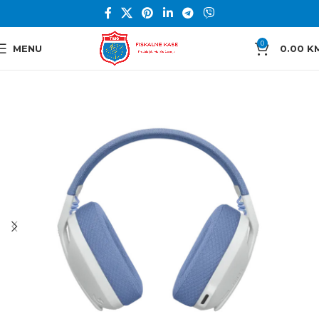
0
MENU
0.00
K