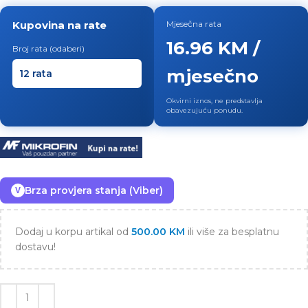
Kupovina na rate
Mjesečna rata
16.96 KM /
Broj rata (odaberi)
mjesečno
Okvirni iznos, ne predstavlja
obavezujuću ponudu.
Brza provjera stanja (Viber)
V
Dodaj u korpu artikal od
500.00
KM
ili više za besplatnu
dostavu!