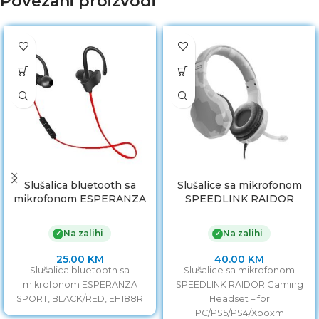
Povezani proizvodi
Slušalica bluetooth sa
Slušalice sa mikrofonom
mikrofonom ESPERANZA
SPEEDLINK RAIDOR
SPORT, BLACK/RED,
Gaming Headset – for
EH188R
PC/PS5/PS4/Xboxm
Na zalihi
Na zalihi
✓
✓
SeriesX/S/Switch/OLED/Li
te, white, SL-450303-WE
25.00
KM
40.00
KM
Slušalica bluetooth sa
Slušalice sa mikrofonom
mikrofonom ESPERANZA
SPEEDLINK RAIDOR Gaming
SPORT, BLACK/RED, EH188R
Headset – for
PC/PS5/PS4/Xboxm