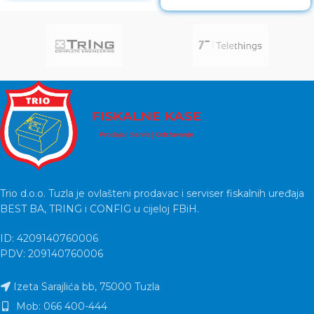
SeriesX/S/Switch/OLED/Lite,
white, SL-450303-WE
Trio d.o.o. Tuzla je ovlašteni prodavac i serviser fiskalnih uređaja
BEST BA, TRING i CONFIG u cijeloj FBiH.
ID: 4209140760006
PDV: 209140760006
Izeta Sarajlića bb, 75000 Tuzla
Mob: 066 400-444