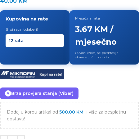
40.00
KM
Kupovina na rate
Mjesečna rata
3.67 KM /
Broj rata (odaberi)
mjesečno
Okvirni iznos, ne predstavlja
obavezujuću ponudu.
Brza provjera stanja (Viber)
V
Dodaj u korpu artikal od
500.00
KM
ili više za besplatnu
dostavu!