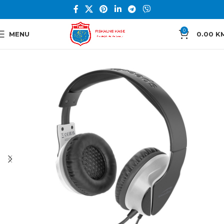
0
MENU
0.00
K