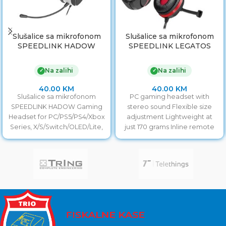
Slušalice sa mikrofonom
Slušalice sa mikrofonom
SPEEDLINK HADOW
SPEEDLINK LEGATOS
Gaming Headset for
Stereo Gaming, black, SL-
PC/PS5/PS4/Xbox Series,
860000-BK
Na zalihi
Na zalihi
✓
✓
X/S/Switch/OLED/Lite,
black, SL-460310-BK
40.00
KM
40.00
KM
Slušalice sa mikrofonom
PC gaming headset with
SPEEDLINK HADOW Gaming
stereo sound Flexible size
Headset for PC/PS5/PS4/Xbox
adjustment Lightweight at
Series, X/S/Switch/OLED/Lite,
just 170 grams Inline remote
black, SL-460310-BK
Sensitive microphone with
fold-away