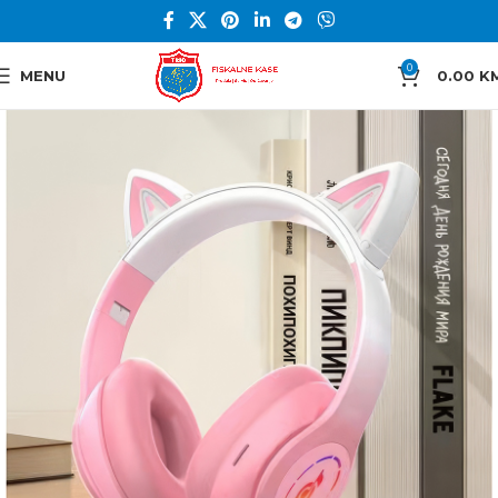
0
MENU
0.00
K