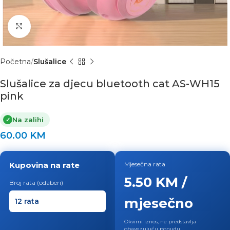
Click to enlarge
Početna
Slušalice
Slušalice za djecu bluetooth cat AS-WH15
pink
Na zalihi
✓
60.00
KM
Kupovina na rate
Mjesečna rata
5.50 KM /
Broj rata (odaberi)
mjesečno
Okvirni iznos, ne predstavlja
obavezujuću ponudu.