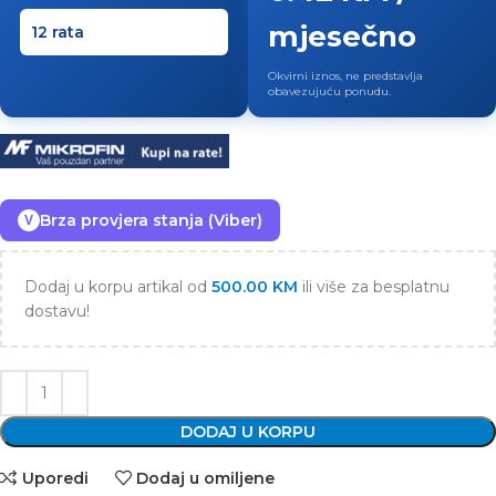
mjesečno
Okvirni iznos, ne predstavlja
obavezujuću ponudu.
Brza provjera stanja (Viber)
V
Dodaj u korpu artikal od
500.00
KM
ili više za besplatnu
dostavu!
DODAJ U KORPU
Uporedi
Dodaj u omiljene