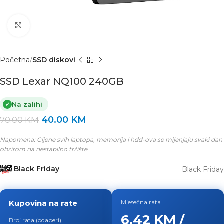
Click to enlarge
Početna
SSD diskovi
SSD Lexar NQ100 240GB
Na zalihi
✓
40.00
KM
70.00
KM
Napomena: Cijene svih laptopa, memorija i hdd-ova se mijenjaju svaki dan
obzirom na nestabilno tržište
Black Friday
Black Friday
Kupovina na rate
Mjesečna rata
6.42 KM /
Broj rata (odaberi)