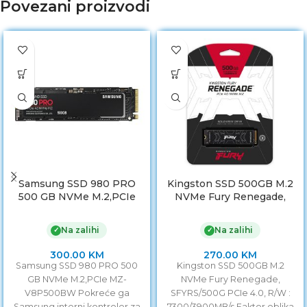
Povezani proizvodi
Samsung SSD 980 PRO
Kingston SSD 500GB M.2
500 GB NVMe M.2,PCIe
NVMe Fury Renegade,
MZ-V8P500BW
SFYRS/500G PCIe 4.0,
R/W : 7300/3900MB/s
Na zalihi
Na zalihi
✓
✓
300.00
KM
270.00
KM
Samsung SSD 980 PRO 500
Kingston SSD 500GB M.2
GB NVMe M.2,PCIe MZ-
NVMe Fury Renegade,
V8P500BW Pokreće ga
SFYRS/500G PCIe 4.0, R/W :
Samsung interni kontroler za
7300/3900MB/s Faktor oblika