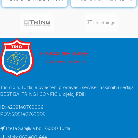
PCIe 4.0 SSD, 980 PRO
M.2 2280 Interfejs PCIe 4.0
Trio d.o.o. Tuzla je ovlašteni prodavac i serviser fiskalnih uređaja
BEST BA, TRING i CONFIG u cijeloj FBiH.
ID: 4209140760006
PDV: 209140760006
Izeta Sarajlića bb, 75000 Tuzla
Mob: 066 400-444