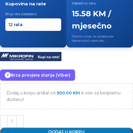
Kupovina na rate
Mjesečna rata
15.58 KM /
Broj rata (odaberi)
mjesečno
Okvirni iznos, ne predstavlja
obavezujuću ponudu.
Brza provjera stanja (Viber)
V
Dodaj u korpu artikal od
500.00
KM
ili više za besplatnu
dostavu!
DODAJ U KORPU