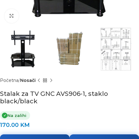
Click to enlarge
Početna
Nosači
Stalak za TV GNC AVS906-1, staklo
black/black
Na zalihi
✓
170.00
KM