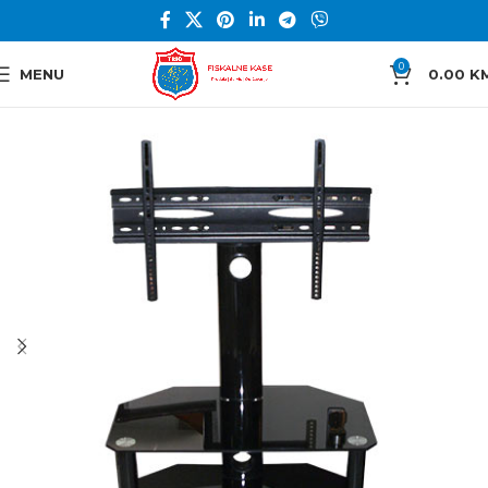
0
MENU
0.00
K