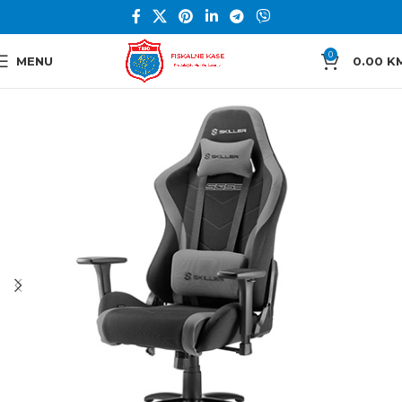
0
MENU
0.00
K