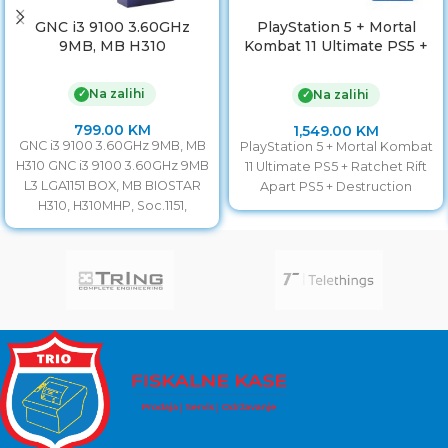
GNC i3 9100 3.60GHz
PlayStation 5 + Mortal
9MB, MB H310
Kombat 11 Ultimate PS5 +
Ratchet Rift Apart PS5 +
Destruction
Na zalihi
✓
Na zalihi
✓
799.00
KM
1,549.00
KM
GNC i3 9100 3.60GHz 9MB, MB
PlayStation 5 + Mortal Kombat
H310 GNC i3 9100 3.60GHz 9MB
11 Ultimate PS5 + Ratchet Rift
L3 LGA1151 BOX, MB BIOSTAR
Apart PS5 + Destruction
H310, H310MHP, Soc.1151,