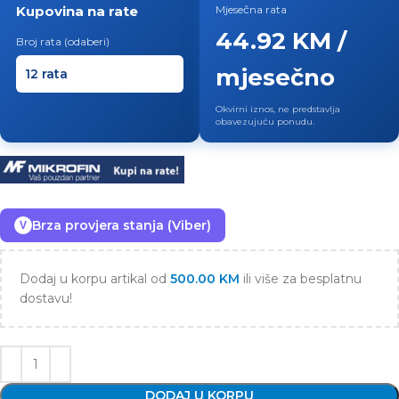
Kupovina na rate
Mjesečna rata
44.92 KM /
Broj rata (odaberi)
mjesečno
Okvirni iznos, ne predstavlja
obavezujuću ponudu.
Brza provjera stanja (Viber)
V
Dodaj u korpu artikal od
500.00
KM
ili više za besplatnu
dostavu!
DODAJ U KORPU