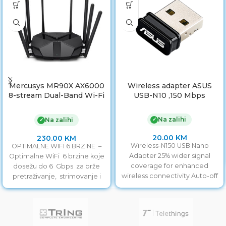
Mercusys MR90X AX6000
Wireless adapter ASUS
8-stream Dual-Band Wi-Fi
USB-N10 ,150 Mbps
6 ruter, 1148 Mbps na 2,4
GHz + 4804 Mbps na 5
Na zalihi
✓
Na zalihi
✓
GHz, 8× fiksne eksterne
antene
20.00
KM
230.00
KM
Wireless-N150 USB Nano
OPTIMALNE WIFI 6 BRZINE –
Adapter 25% wider signal
Optimalne WiFi 6 brzine koje
coverage for enhanced
dosežu do 6 Gbps za brže
wireless connectivity Auto-off
pretraživanje, strimovanje i
function to save power on the
preuzimanje, sve u isto
go
vrijeme . 2,5 Gbps MULTI-GIG
PORT – Probijte usko grlo