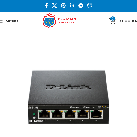
0
MENU
0.00
K