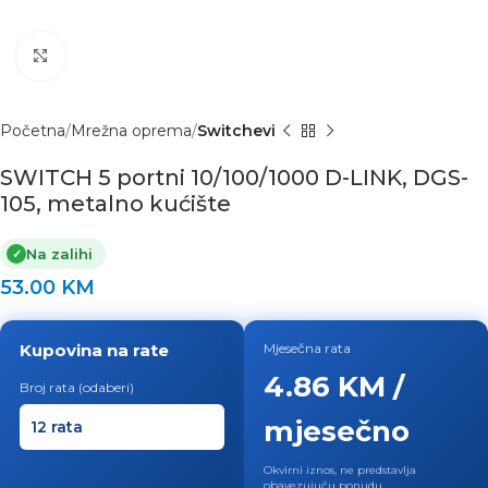
Click to enlarge
Početna
Mrežna oprema
Switchevi
SWITCH 5 portni 10/100/1000 D-LINK, DGS-
105, metalno kućište
Na zalihi
✓
53.00
KM
Kupovina na rate
Mjesečna rata
4.86 KM /
Broj rata (odaberi)
mjesečno
Okvirni iznos, ne predstavlja
obavezujuću ponudu.