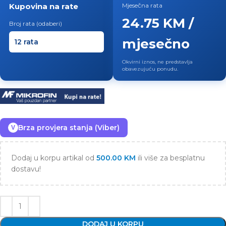
Kupovina na rate
Mjesečna rata
24.75 KM /
Broj rata (odaberi)
mjesečno
Okvirni iznos, ne predstavlja
obavezujuću ponudu.
Brza provjera stanja (Viber)
V
Dodaj u korpu artikal od
500.00
KM
ili više za besplatnu
dostavu!
DODAJ U KORPU