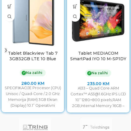
Tablet Blackview Tab 7
Tablet MEDIACOM
3GB32GB LTE 10 Blue
SmartPad IYO 10 M-SP1DY
10” 2GB-16GB
Na zalihi
✓
Na zalihi
✓
280.00
KM
235.00
KM
SPECIFIKACIJE Procesor (CPU)
A133 – Quad Core ARM
Unisoc / Quad-Core / 2.0 GHz
Cortex™ A53@1.6GHz IPS LCD
Memorija (RAM) 3GB Ekran
10” 1280×800 pixels,RAM
(Display) 10.1” Operativni
2GB,Internal Memory 16GB –
Sistem Android 11 Pohrana
Dual Camera 0.3MP /