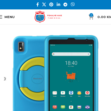
0
MENU
0.00
K