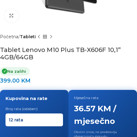
Click to enlarge
Početna
Tableti
Tablet Lenovo M10 Plus TB-X606F 10,1”
4GB/64GB
Na zalihi
✓
399.00
KM
Kupovina na rate
Mjesečna rata
36.57 KM /
Broj rata (odaberi)
mjesečno
Okvirni iznos, ne predstavlja
obavezujuću ponudu.