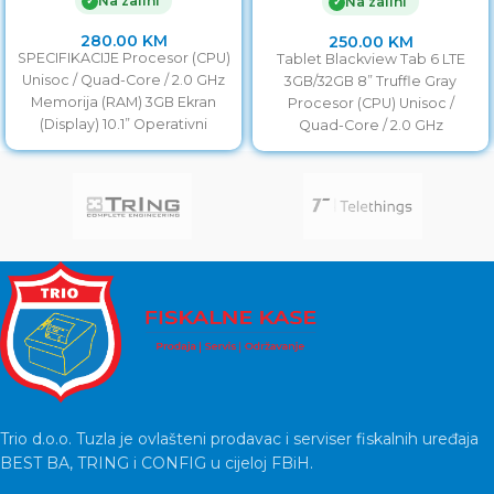
Na zalihi
✓
Na zalihi
✓
280.00
KM
250.00
KM
SPECIFIKACIJE Procesor (CPU)
Tablet Blackview Tab 6 LTE
Unisoc / Quad-Core / 2.0 GHz
3GB/32GB 8” Truffle Gray
Memorija (RAM) 3GB Ekran
Procesor (CPU) Unisoc /
(Display) 10.1” Operativni
Quad-Core / 2.0 GHz
Sistem Android 11 Pohrana
Memorija (RAM) 3GB
Trio d.o.o. Tuzla je ovlašteni prodavac i serviser fiskalnih uređaja
BEST BA, TRING i CONFIG u cijeloj FBiH.