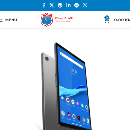
0
MENU
0.00
K